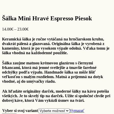
Šálka Mini Hravé Espresso Piesok
Price
14.00
€
–
23.00
€
range:
14.00€
Keramická šálka je ručne vytáčaná na hrnčiarskom kruhu,
through
dvakrát pálená a glazovaná. Originálna šálka je vyrobená z
23.00€
kameniny, ktorá je po vysokom výpale odolná. Vďaka tomu je
šálka vhodná na každodenné použitie.
Šálka zaujme matnou krémovou glazúrou s čiernymi
frkancami, ktorá má jemné svetlejšie a tmavšie farebné
odchýlky podľa výpalu. Handmade šálka sa môže líšiť
veľkosťou s malým rozdielom. Matná a príjemná na dotyk
vhodné, aj do umývačky riadu.
Ak hľadáte originálny darček, moderné šálky na kávu potešia
všetkých. Je to skvelý tip na darček. Užite si spoločné chvíle pri
dobrej káve, ktorá Vám vykúzli úsmev na tvári.
Vyber si svoj variant
Vymazať