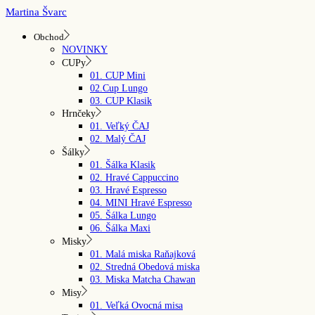
Skip
Martina Švarc
to
the
Obchod
content
NOVINKY
CUPy
01. CUP Mini
02.Cup Lungo
03. CUP Klasik
Hrnčeky
01. Veľký ČAJ
02. Malý ČAJ
Šálky
01. Šálka Klasik
02. Hravé Cappuccino
03. Hravé Espresso
04. MINI Hravé Espresso
05. Šálka Lungo
06. Šálka Maxi
Misky
01. Malá miska Raňajková
02. Stredná Obedová miska
03. Miska Matcha Chawan
Misy
01. Veľká Ovocná misa