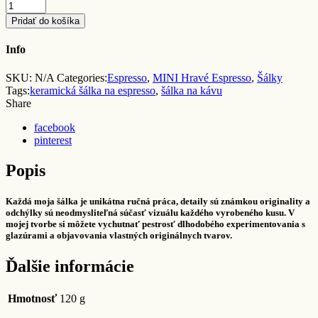
Quantity
Pridať do košíka
Info
SKU:
N/A
Categories:
Espresso
,
MINI Hravé Espresso
,
Šálky
Tags:
keramická šálka na espresso
,
šálka na kávu
Share
facebook
pinterest
Popis
Každá moja šálka je unikátna ručná práca, detaily sú známkou originality a
odchýlky sú neodmysliteľná súčasť vizuálu každého vyrobeného kusu. V
mojej tvorbe si môžete vychutnať pestrosť dlhodobého experimentovania s
glazúrami a objavovania vlastných originálnych tvarov.
Ďalšie informácie
Hmotnosť
120 g