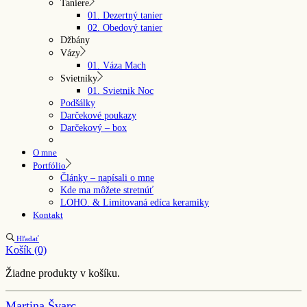
Taniere
01. Dezertný tanier
02. Obedový tanier
Džbány
Vázy
01. Váza Mach
Svietniky
01. Svietnik Noc
Podšálky
Darčekové poukazy
Darčekový – box
O mne
Portfólio
Články – napísali o mne
Kde ma môžete stretnúť
LOHO. & Limitovaná edíca keramiky
Kontakt
Hľadať
Košík
(0)
Žiadne produkty v košíku.
Martina Švarc