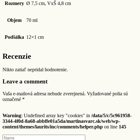
Rozmery
Ø 7,5 cm, VxŠ 4,8 cm
Objem
70 ml
Podšálka
12×1 cm
Recenzie
Nikto zatiaľ nepridal hodnotenie.
Leave a comment
Vaša e-mailová adresa nebude zverejnená.
Vyžadované polia sú
označené
*
Warning
: Undefined array key "cookies" in
/data/5/c/5c961958-
3344-4f0d-8a68-abbffe01a5da/martinasvarc.sk/web/wp-
content/themes/laurits/inc/comments/helper.php
on line
145