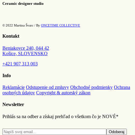
Ceramic designer studio
môžete
vybrať
na
stránke
© 2022 Martina Švarc / By
ONCETIME COLLECTIVE
produktu.
Kontakt
Beniakovce 240, 044 42
Košice, SLOVENSKO
+421
907 313 003
Info
Reklamácie
Odstupenie od zmluvy
Obchodné podmienky
Ochrana
osobných údajov
Copyright & autorský zákon
Newsletter
Prihlás sa na odber a získaj prehľad o všetkom čo je NOVÉ*
Odoberaj