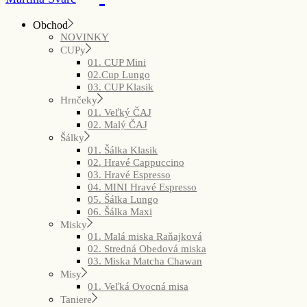
Obchod
NOVINKY
CUPy
01. CUP Mini
02.Cup Lungo
03. CUP Klasik
Hrnčeky
01. Veľký ČAJ
02. Malý ČAJ
Šálky
01. Šálka Klasik
02. Hravé Cappuccino
03. Hravé Espresso
04. MINI Hravé Espresso
05. Šálka Lungo
06. Šálka Maxi
Misky
01. Malá miska Raňajková
02. Stredná Obedová miska
03. Miska Matcha Chawan
Misy
01. Veľká Ovocná misa
Taniere