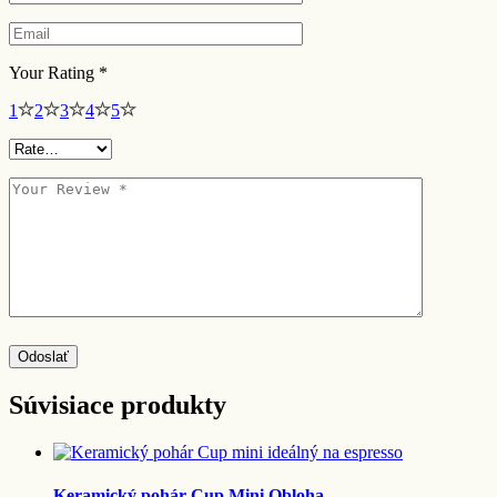
Your Rating
*
1
2
3
4
5
Odoslať
Súvisiace produkty
Keramický pohár Cup Mini Obloha