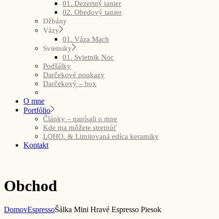
01. Dezertný tanier
02. Obedový tanier
Džbány
Vázy
01. Váza Mach
Svietniky
01. Svietnik Noc
Podšálky
Darčekové poukazy
Darčekový – box
O mne
Portfólio
Články – napísali o mne
Kde ma môžete stretnúť
LOHO. & Limitovaná edíca keramiky
Kontakt
Obchod
Domov
Espresso
Šálka Mini Hravé Espresso Piesok