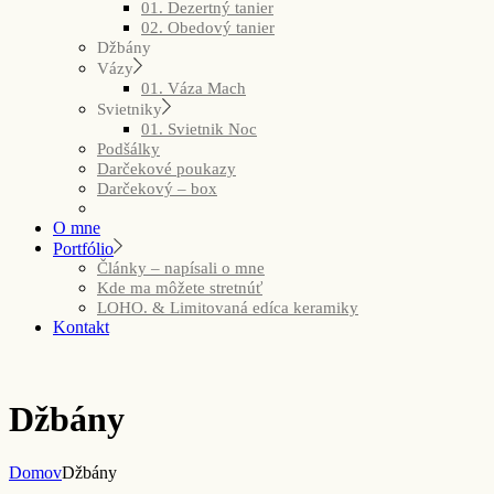
01. Dezertný tanier
02. Obedový tanier
Džbány
Vázy
01. Váza Mach
Svietniky
01. Svietnik Noc
Podšálky
Darčekové poukazy
Darčekový – box
O mne
Portfólio
Články – napísali o mne
Kde ma môžete stretnúť
LOHO. & Limitovaná edíca keramiky
Kontakt
Džbány
Domov
Džbány