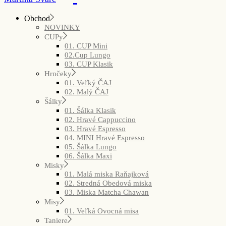
Obchod
NOVINKY
CUPy
01. CUP Mini
02.Cup Lungo
03. CUP Klasik
Hrnčeky
01. Veľký ČAJ
02. Malý ČAJ
Šálky
01. Šálka Klasik
02. Hravé Cappuccino
03. Hravé Espresso
04. MINI Hravé Espresso
05. Šálka Lungo
06. Šálka Maxi
Misky
01. Malá miska Raňajková
02. Stredná Obedová miska
03. Miska Matcha Chawan
Misy
01. Veľká Ovocná misa
Taniere