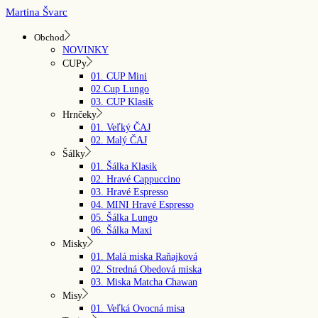
Skip
Martina Švarc
to
the
Obchod
content
NOVINKY
CUPy
01. CUP Mini
02.Cup Lungo
03. CUP Klasik
Hrnčeky
01. Veľký ČAJ
02. Malý ČAJ
Šálky
01. Šálka Klasik
02. Hravé Cappuccino
03. Hravé Espresso
04. MINI Hravé Espresso
05. Šálka Lungo
06. Šálka Maxi
Misky
01. Malá miska Raňajková
02. Stredná Obedová miska
03. Miska Matcha Chawan
Misy
01. Veľká Ovocná misa