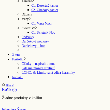
Taniere
01. Dezertný tanier
02. Obedový tanier
Džbány
Vázy
01. Váza Mach
Svietniky
01. Svietnik Noc
Podšálky
Darčekové poukazy
Darčekový – box
O mne
Portfólio
Články – napísali o mne
Kde ma môžete stretnúť
LOHO. & Limitovaná edíca keramiky
Kontakt
Hľadať
Košík
(0)
Žiadne produkty v košíku.
Martina Švarc