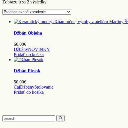
Zobrazujú sa 2 výsledky
Džbán Obloha
60.00
€
Džbány
NOVINKY
Pridať do košíka
Džbán Piesok
50.00
€
Čaj
Džbány
Stolovanie
Pridať do košíka
Search
for: