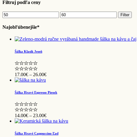
Filtruj podľa ceny
Minimálna
Maximálna
Filter
cena
cena
Najobľúbenejšie*
Šálka Klasik Jeseň
Price
17.00
€
–
26.00
€
range:
17.00€
through
Šálka Hravé Espresso Piesok
26.00€
Price
14.00
€
–
23.00
€
range:
14.00€
through
Šálka Hravé Cappuccino Ľad