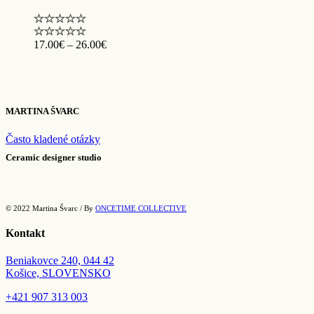
23.00€
Price
17.00
€
–
26.00
€
range:
17.00€
through
26.00€
MARTINA ŠVARC
Často kladené otázky
Ceramic designer studio
© 2022 Martina Švarc / By
ONCETIME COLLECTIVE
Kontakt
Beniakovce 240, 044 42
Košice, SLOVENSKO
+421
907 313 003