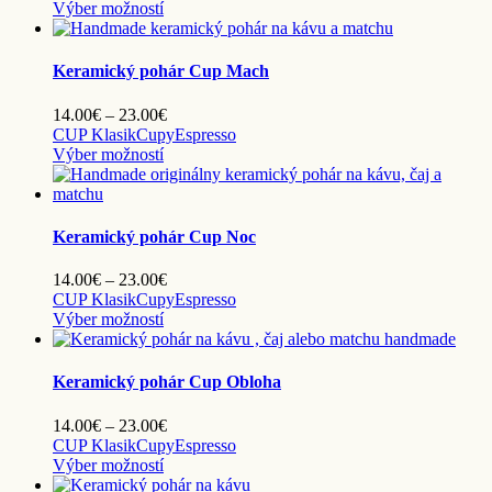
môžete
Tento
14.00€
Výber možností
vybrať
produkt
through
na
má
23.00€
stránke
viacero
Keramický pohár Cup Mach
produktu.
variantov.
Možnosti
Price
14.00
€
–
23.00
€
si
range:
CUP Klasik
Cupy
Espresso
môžete
Tento
14.00€
Výber možností
vybrať
produkt
through
na
má
23.00€
stránke
viacero
produktu.
variantov.
Keramický pohár Cup Noc
Možnosti
si
Price
14.00
€
–
23.00
€
môžete
range:
CUP Klasik
Cupy
Espresso
vybrať
Tento
14.00€
Výber možností
na
produkt
through
stránke
má
23.00€
produktu.
viacero
Keramický pohár Cup Obloha
variantov.
Možnosti
Price
14.00
€
–
23.00
€
si
range:
CUP Klasik
Cupy
Espresso
môžete
Tento
14.00€
Výber možností
vybrať
produkt
through