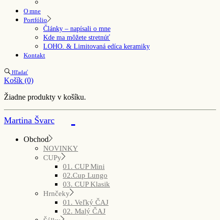
O mne
Portfólio
Články – napísali o mne
Kde ma môžete stretnúť
LOHO. & Limitovaná edíca keramiky
Kontakt
Hľadať
Košík
(0)
Žiadne produkty v košíku.
Martina Švarc
Obchod
NOVINKY
CUPy
01. CUP Mini
02.Cup Lungo
03. CUP Klasik
Hrnčeky
01. Veľký ČAJ
02. Malý ČAJ