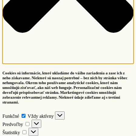
Cookies sú informácie, ktoré ukladáme do vášho zariadenia a zase ich z
neho získavame. Niektoré sú naozaj potrebné – bez nich by stránka vôbec
nefungovala. Okrem toho používame analytické cookies, ktoré nám
umožňujú zisťovať, ako náš web funguje. Personalizačné cookies nám
dovoľujú prispôsobovať stránku. Marketingové cookies umožňujú
zobrazenie relevantnej reklamy. Niektoré údaje zdieľame aj s tretími
stranami.
Funkčné
Funkčné
Vždy aktívny
Predvoľby
Predvoľby
Štatistiky
Štatistiky