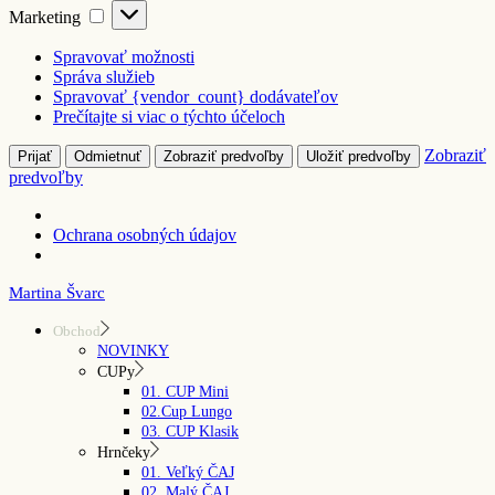
Marketing
Marketing
Spravovať možnosti
Správa služieb
Spravovať {vendor_count} dodávateľov
Prečítajte si viac o týchto účeloch
Zobraziť
Prijať
Odmietnuť
Zobraziť predvoľby
Uložiť predvoľby
predvoľby
Ochrana osobných údajov
Skip
Martina Švarc
to
the
Obchod
content
NOVINKY
CUPy
01. CUP Mini
02.Cup Lungo
03. CUP Klasik
Hrnčeky
01. Veľký ČAJ
02. Malý ČAJ