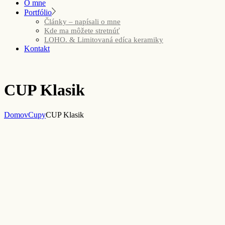
O mne
Portfólio
Články – napísali o mne
Kde ma môžete stretnúť
LOHO. & Limitovaná edíca keramiky
Kontakt
CUP Klasik
Domov
Cupy
CUP Klasik