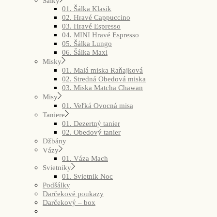
Šálky
01. Šálka Klasik
02. Hravé Cappuccino
03. Hravé Espresso
04. MINI Hravé Espresso
05. Šálka Lungo
06. Šálka Maxi
Misky
01. Malá miska Raňajková
02. Stredná Obedová miska
03. Miska Matcha Chawan
Misy
01. Veľká Ovocná misa
Taniere
01. Dezertný tanier
02. Obedový tanier
Džbány
Vázy
01. Váza Mach
Svietniky
01. Svietnik Noc
Podšálky
Darčekové poukazy
Darčekový – box