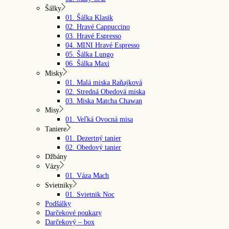
Šálky
01. Šálka Klasik
02. Hravé Cappuccino
03. Hravé Espresso
04. MINI Hravé Espresso
05. Šálka Lungo
06. Šálka Maxi
Misky
01. Malá miska Raňajková
02. Stredná Obedová miska
03. Miska Matcha Chawan
Misy
01. Veľká Ovocná misa
Taniere
01. Dezertný tanier
02. Obedový tanier
Džbány
Vázy
01. Váza Mach
Svietniky
01. Svietnik Noc
Podšálky
Darčekové poukazy
Darčekový – box