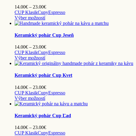
Price
14.00
€
–
23.00
€
range:
CUP Klasik
Cupy
Espresso
Tento
14.00€
Výber možností
produkt
through
má
23.00€
viacero
Keramický pohár Cup Jeseň
variantov.
Možnosti
Price
14.00
€
–
23.00
€
si
range:
CUP Klasik
Cupy
Espresso
môžete
Tento
14.00€
Výber možností
vybrať
produkt
through
na
má
23.00€
stránke
viacero
Keramický pohár Cup Kvet
produktu.
variantov.
Možnosti
Price
14.00
€
–
23.00
€
si
range:
CUP Klasik
Cupy
Espresso
môžete
Tento
14.00€
Výber možností
vybrať
produkt
through
na
má
23.00€
stránke
viacero
Keramický pohár Cup Ľad
produktu.
variantov.
Možnosti
Price
14.00
€
–
23.00
€
si
range:
CUP Klasik
Cupy
Espresso