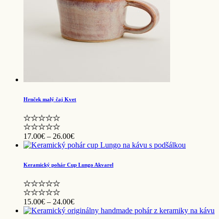
Hrnček malý čaj Kvet
Price
17.00
€
–
26.00
€
range:
17.00€
through
Keramický pohár Cup Lungo Akvarel
26.00€
Price
15.00
€
–
24.00
€
range:
15.00€