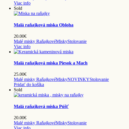
Viac info
Sold
Malá raňajková miska Obloha
20.00
€
Malé misky Raňajkové
Misky
Stolovanie
Viac info
Malá raňajková miska Piesok a Mach
25.00
€
Malé misky Raňajkové
Misky
NOVINKY
Stolovanie
Pridať do košíka
Sold
Malá raňajková miska Púšť
20.00
€
Malé misky Raňajkové
Misky
Stolovanie
Viac info