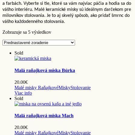
a farbách. Vyberte si tie, ktoré sa vám najviac páčia a hodia sa do
vášho interiéru. Malé keramické misky sú ideálnym darčekom pre
milovníkov stolovania. Je to aj skvelý spôsob, ako pridať šmrnc do
vášho každodenného stolovania.
Zobrazuje sa 5 výsledkov
Sold
Malá raňajková miska Búrka
20.00
€
Malé misky Raňajkové
Misky
Stolovanie
Viac info
Sold
Malá raňajková miska Mach
20.00
€
Malé misky Raňajkové
Misky
Stolovanie