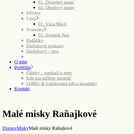
01. Dezertný tanier
02. Obedový tanier
Džbány
Vázy
01. Váza Mach
Svietniky
01. Svietnik Noc
Podšálky
Darčekové poukazy
Darčekový – box
O mne
Portfólio
Články – napísali o mne
Kde ma môžete stretnúť
LOHO. & Limitovaná edíca keramiky
Kontakt
Malé misky Raňajkové
Domov
Misky
Malé misky Raňajkové