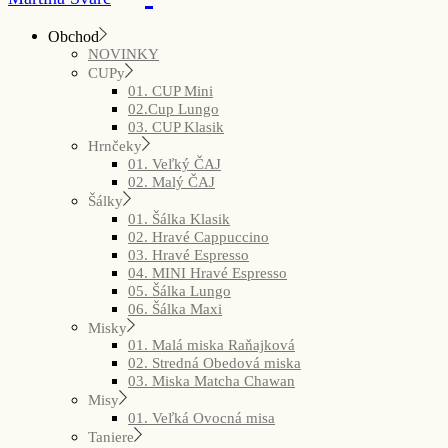
Obchod
NOVINKY
CUPy
01. CUP Mini
02.Cup Lungo
03. CUP Klasik
Hrnčeky
01. Veľký ČAJ
02. Malý ČAJ
Šálky
01. Šálka Klasik
02. Hravé Cappuccino
03. Hravé Espresso
04. MINI Hravé Espresso
05. Šálka Lungo
06. Šálka Maxi
Misky
01. Malá miska Raňajková
02. Stredná Obedová miska
03. Miska Matcha Chawan
Misy
01. Veľká Ovocná misa
Taniere