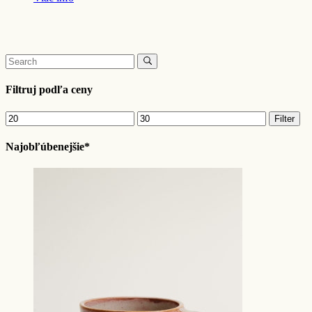
Search
for:
Filtruj podľa ceny
Minimálna
Maximálna
Filter
cena
cena
Najobľúbenejšie*