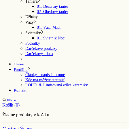
Taniere
01. Dezertný tanier
02. Obedový tanier
Džbány
Vázy
01. Váza Mach
Svietniky
01. Svietnik Noc
Podšálky
Darčekové poukazy
Darčekový – box
O mne
Portfólio
Články – napísali o mne
Kde ma môžete stretnúť
LOHO. & Limitovaná edíca keramiky
Kontakt
Hľadať
Košík
(0)
Žiadne produkty v košíku.
Martina Švarc