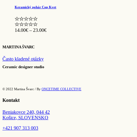
through
Keramický pohár Cup Kvet
24.00€
Price
14.00
€
–
23.00
€
range:
14.00€
through
MARTINA ŠVARC
23.00€
Často kladené otázky
Ceramic designer studio
© 2022 Martina Švarc / By
ONCETIME COLLECTIVE
Kontakt
Beniakovce 240, 044 42
Košice, SLOVENSKO
+421
907 313 003