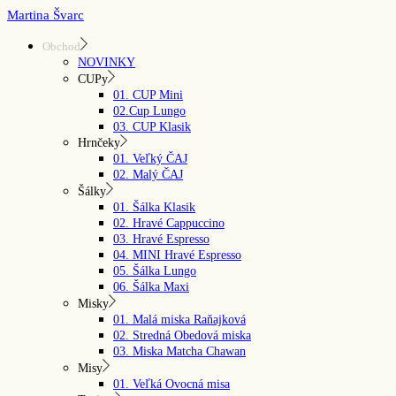
Skip
Martina Švarc
to
the
Obchod
content
NOVINKY
CUPy
01. CUP Mini
02.Cup Lungo
03. CUP Klasik
Hrnčeky
01. Veľký ČAJ
02. Malý ČAJ
Šálky
01. Šálka Klasik
02. Hravé Cappuccino
03. Hravé Espresso
04. MINI Hravé Espresso
05. Šálka Lungo
06. Šálka Maxi
Misky
01. Malá miska Raňajková
02. Stredná Obedová miska
03. Miska Matcha Chawan
Misy
01. Veľká Ovocná misa