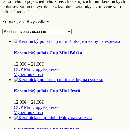
lahodného nápoja z jedného z našich očarujúcich mini keramických
pohárov. Sú ručne vyrobené z kvalitnej keramiky a zaručene vám
prinesú radosť.
Zobrazuje sa 8 výsledkov
Keramický pohár Cup Mini Búrka
Price
12.00
€
–
21.00
€
range:
CUP Mini
Cupy
Espresso
Tento
12.00€
Výber možností
produkt
through
má
21.00€
viacero
Keramický pohár Cup Mini Jeseň
variantov.
Možnosti
Price
12.00
€
–
21.00
€
si
range:
CUP Mini
Cupy
Espresso
môžete
Tento
12.00€
Výber možností
vybrať
produkt
through
na
má
21.00€
stránke
viacero