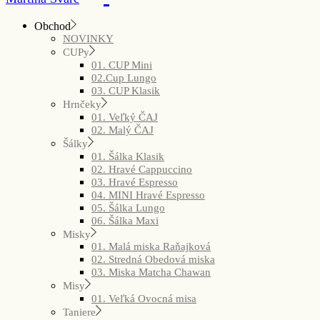
Obchod
NOVINKY
CUPy
01. CUP Mini
02.Cup Lungo
03. CUP Klasik
Hrnčeky
01. Veľký ČAJ
02. Malý ČAJ
Šálky
01. Šálka Klasik
02. Hravé Cappuccino
03. Hravé Espresso
04. MINI Hravé Espresso
05. Šálka Lungo
06. Šálka Maxi
Misky
01. Malá miska Raňajková
02. Stredná Obedová miska
03. Miska Matcha Chawan
Misy
01. Veľká Ovocná misa
Taniere