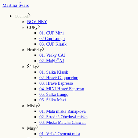
Skip
Martina Švarc
to
the
Obchod
content
NOVINKY
CUPy
01. CUP Mini
02.Cup Lungo
03. CUP Klasik
Hrnčeky
01. Veľký ČAJ
02. Malý ČAJ
Šálky
01. Šálka Klasik
02. Hravé Cappuccino
03. Hravé Espresso
04. MINI Hravé Espresso
05. Šálka Lungo
06. Šálka Maxi
Misky
01. Malá miska Raňajková
02. Stredná Obedová miska
03. Miska Matcha Chawan
Misy
01. Veľká Ovocná misa