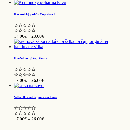
Keramický pohár Cup Piesok
Price
14.00
€
–
23.00
€
range:
14.00€
through
23.00€
Hrnček malý čaj Piesok
Price
17.00
€
–
26.00
€
range:
17.00€
through
Šálka Hravé Cappuccino Jeseň
26.00€
Price
17.00
€
–
26.00
€
range:
17.00€