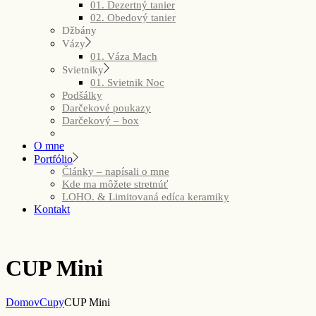
01. Dezertný tanier
02. Obedový tanier
Džbány
Vázy
01. Váza Mach
Svietniky
01. Svietnik Noc
Podšálky
Darčekové poukazy
Darčekový – box
O mne
Portfólio
Články – napísali o mne
Kde ma môžete stretnúť
LOHO. & Limitovaná edíca keramiky
Kontakt
CUP Mini
Domov
Cupy
CUP Mini