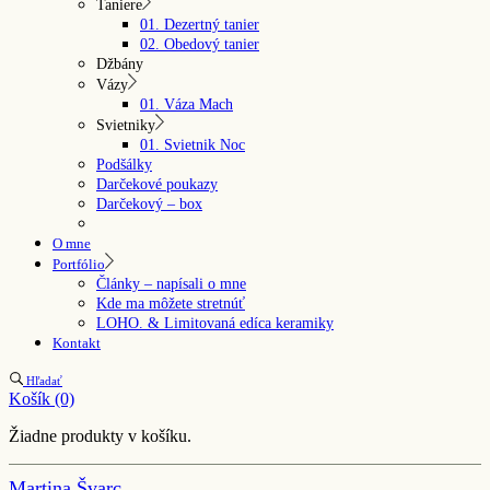
Taniere
01. Dezertný tanier
02. Obedový tanier
Džbány
Vázy
01. Váza Mach
Svietniky
01. Svietnik Noc
Podšálky
Darčekové poukazy
Darčekový – box
O mne
Portfólio
Články – napísali o mne
Kde ma môžete stretnúť
LOHO. & Limitovaná edíca keramiky
Kontakt
Hľadať
Košík
(0)
Žiadne produkty v košíku.
Martina Švarc