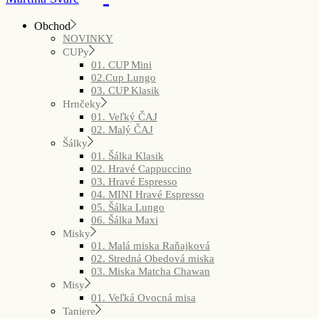
Obchod
NOVINKY
CUPy
01. CUP Mini
02.Cup Lungo
03. CUP Klasik
Hrnčeky
01. Veľký ČAJ
02. Malý ČAJ
Šálky
01. Šálka Klasik
02. Hravé Cappuccino
03. Hravé Espresso
04. MINI Hravé Espresso
05. Šálka Lungo
06. Šálka Maxi
Misky
01. Malá miska Raňajková
02. Stredná Obedová miska
03. Miska Matcha Chawan
Misy
01. Veľká Ovocná misa
Taniere