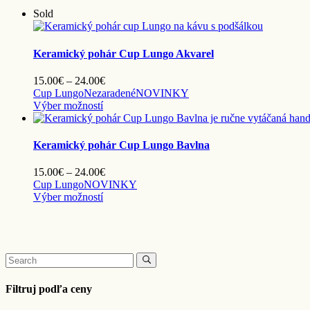
Sold
Keramický pohár Cup Lungo Akvarel
Price
15.00
€
–
24.00
€
range:
Cup Lungo
Nezaradené
NOVINKY
Tento
15.00€
Výber možností
produkt
through
má
24.00€
viacero
Keramický pohár Cup Lungo Bavlna
variantov.
Možnosti
Price
15.00
€
–
24.00
€
si
range:
Cup Lungo
NOVINKY
môžete
Tento
15.00€
Výber možností
vybrať
produkt
through
na
má
24.00€
stránke
viacero
produktu.
variantov.
Search
Možnosti
for:
si
môžete
Filtruj podľa ceny
vybrať
na