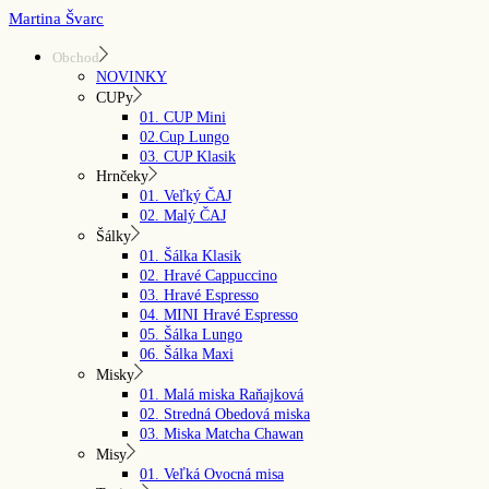
Skip
Martina Švarc
to
the
Obchod
content
NOVINKY
CUPy
01. CUP Mini
02.Cup Lungo
03. CUP Klasik
Hrnčeky
01. Veľký ČAJ
02. Malý ČAJ
Šálky
01. Šálka Klasik
02. Hravé Cappuccino
03. Hravé Espresso
04. MINI Hravé Espresso
05. Šálka Lungo
06. Šálka Maxi
Misky
01. Malá miska Raňajková
02. Stredná Obedová miska
03. Miska Matcha Chawan
Misy
01. Veľká Ovocná misa