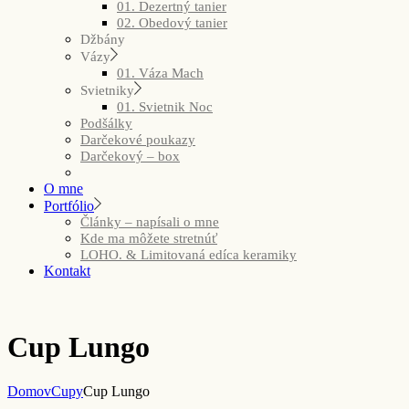
01. Dezertný tanier
02. Obedový tanier
Džbány
Vázy
01. Váza Mach
Svietniky
01. Svietnik Noc
Podšálky
Darčekové poukazy
Darčekový – box
O mne
Portfólio
Články – napísali o mne
Kde ma môžete stretnúť
LOHO. & Limitovaná edíca keramiky
Kontakt
Cup Lungo
Domov
Cupy
Cup Lungo