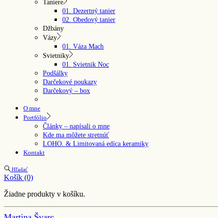
Taniere
01. Dezertný tanier
02. Obedový tanier
Džbány
Vázy
01. Váza Mach
Svietniky
01. Svietnik Noc
Podšálky
Darčekové poukazy
Darčekový – box
O mne
Portfólio
Články – napísali o mne
Kde ma môžete stretnúť
LOHO. & Limitovaná edíca keramiky
Kontakt
Hľadať
Košík
(0)
Žiadne produkty v košíku.
Martina Švarc