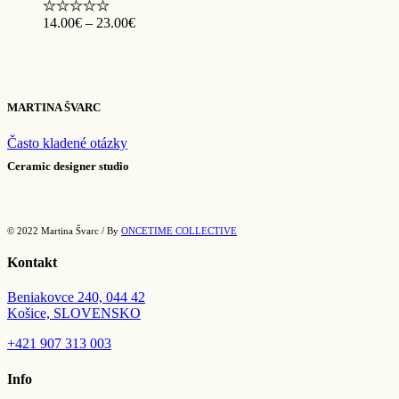
Price
14.00
€
–
23.00
€
range:
14.00€
through
23.00€
MARTINA ŠVARC
Často kladené otázky
Ceramic designer studio
© 2022 Martina Švarc / By
ONCETIME COLLECTIVE
Kontakt
Beniakovce 240, 044 42
Košice, SLOVENSKO
+421
907 313 003
Info