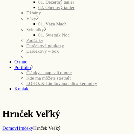
01. Dezertný tanier
02. Obedový tanier
Džbány
Vázy
01. Váza Mach
Svietniky
01. Svietnik Noc
Podšálky
Darčekové poukazy
Darčekový – box
O mne
Portfólio
Články – napísali o mne
Kde ma môžete stretnúť
LOHO. & Limitovaná edíca keramiky
Kontakt
Hrnček Veľký
Domov
Hrnčeky
Hrnček Veľký