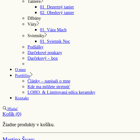
Taniere
01. Dezertný tanier
02. Obedový tanier
Džbány
Vázy
01. Váza Mach
Svietniky
01. Svietnik Noc
Podšálky
Darčekové poukazy
Darčekový – box
O mne
Portfólio
Články – napísali o mne
Kde ma môžete stretnúť
LOHO. & Limitovaná edíca keramiky
Kontakt
Hľadať
Košík
(0)
Žiadne produkty v košíku.
Martina Švarc