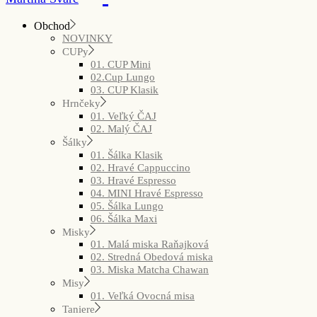
Obchod
NOVINKY
CUPy
01. CUP Mini
02.Cup Lungo
03. CUP Klasik
Hrnčeky
01. Veľký ČAJ
02. Malý ČAJ
Šálky
01. Šálka Klasik
02. Hravé Cappuccino
03. Hravé Espresso
04. MINI Hravé Espresso
05. Šálka Lungo
06. Šálka Maxi
Misky
01. Malá miska Raňajková
02. Stredná Obedová miska
03. Miska Matcha Chawan
Misy
01. Veľká Ovocná misa
Taniere