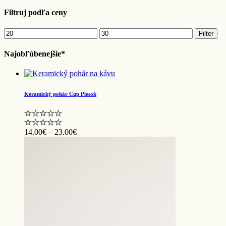
môžete
Filtruj podľa ceny
vybrať
na
Minimálna
Maximálna
Filter
stránke
cena
cena
produktu.
Najobľúbenejšie*
Keramický pohár Cup Piesok
Price
14.00
€
–
23.00
€
range:
14.00€
through
23.00€