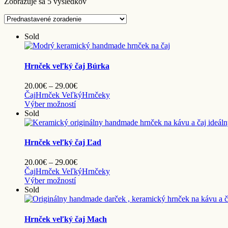
Zobrazuje sa 5 výsledkov
Sold
Hrnček veľký čaj Búrka
Price
20.00
€
–
29.00
€
range:
Čaj
Hrnček Veľký
Hrnčeky
Tento
20.00€
Výber možností
produkt
through
Sold
má
29.00€
viacero
variantov.
Hrnček veľký čaj Ľad
Možnosti
si
Price
20.00
€
–
29.00
€
môžete
range:
Čaj
Hrnček Veľký
Hrnčeky
vybrať
Tento
20.00€
Výber možností
na
produkt
through
Sold
stránke
má
29.00€
produktu.
viacero
variantov.
Hrnček veľký čaj Mach
Možnosti