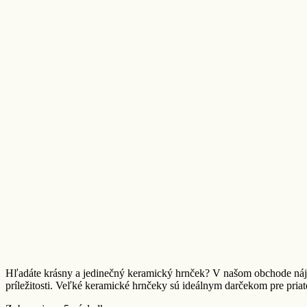
Hľadáte krásny a jedinečný keramický hrnček? V našom obchode nájd
príležitosti. Veľké k
eramické hrnčeky sú ideálnym darčekom pre priat