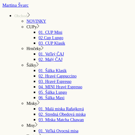
Skip
Martina Švarc
to
the
Obchod
content
NOVINKY
CUPy
01. CUP Mini
02.Cup Lungo
03. CUP Klasik
Hrnčeky
01. Veľký ČAJ
02. Malý ČAJ
Šálky
01. Šálka Klasik
02. Hravé Cappuccino
03. Hravé Espresso
04. MINI Hravé Espresso
05. Šálka Lungo
06. Šálka Maxi
Misky
01. Malá miska Raňajková
02. Stredná Obedová miska
03. Miska Matcha Chawan
Misy
01. Veľká Ovocná misa