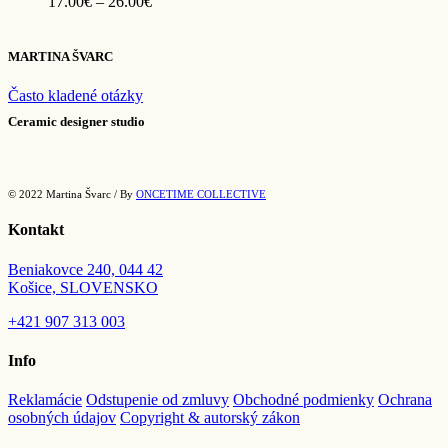
Price
17.00
€
–
26.00
€
range:
17.00€
through
MARTINA ŠVARC
26.00€
Často kladené otázky
Ceramic designer studio
© 2022 Martina Švarc / By
ONCETIME COLLECTIVE
Kontakt
Beniakovce 240, 044 42
Košice, SLOVENSKO
+421
907 313 003
Info
Reklamácie
Odstupenie od zmluvy
Obchodné podmienky
Ochrana
osobných údajov
Copyright & autorský zákon