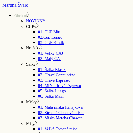
Skip
Martina Švarc
to
the
Obchod
content
NOVINKY
CUPy
01. CUP Mini
02.Cup Lungo
03. CUP Klasik
Hrnčeky
01. Veľký ČAJ
02. Malý ČAJ
Šálky
01. Šálka Klasik
02. Hravé Cappuccino
03. Hravé Espresso
04. MINI Hravé Espresso
05. Šálka Lungo
06. Šálka Maxi
Misky
01. Malá miska Raňajková
02. Stredná Obedová miska
03. Miska Matcha Chawan
Misy
01. Veľká Ovocná misa