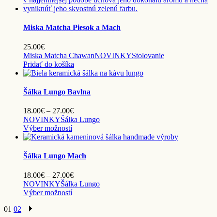
Miska Matcha Piesok a Mach
25.00
€
Miska Matcha Chawan
NOVINKY
Stolovanie
Pridať do košíka
Šálka Lungo Bavlna
Price
18.00
€
–
27.00
€
range:
NOVINKY
Šálka Lungo
Tento
18.00€
Výber možností
produkt
through
má
27.00€
viacero
Šálka Lungo Mach
variantov.
Možnosti
Price
18.00
€
–
27.00
€
si
range:
NOVINKY
Šálka Lungo
môžete
Tento
18.00€
Výber možností
vybrať
produkt
through
na
01
02
má
27.00€
stránke