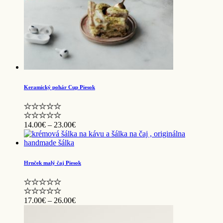
Keramický pohár Cup Piesok
Price
14.00
€
–
23.00
€
range:
14.00€
through
23.00€
Hrnček malý čaj Piesok
Price
17.00
€
–
26.00
€
range:
17.00€