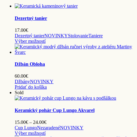
Dezertný tanier
17.00
€
Dezertný tanier
NOVINKY
Stolovanie
Taniere
Tento
Výber možností
produkt
má
viacero
variantov.
Džbán Obloha
Možnosti
si
60.00
€
môžete
Džbány
NOVINKY
vybrať
Pridať do košíka
na
Sold
stránke
produktu.
Keramický pohár Cup Lungo Akvarel
Price
15.00
€
–
24.00
€
range:
Cup Lungo
Nezaradené
NOVINKY
Tento
15.00€
Výber možností