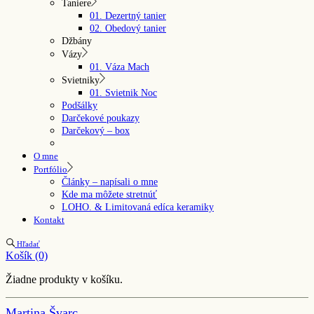
Taniere
01. Dezertný tanier
02. Obedový tanier
Džbány
Vázy
01. Váza Mach
Svietniky
01. Svietnik Noc
Podšálky
Darčekové poukazy
Darčekový – box
O mne
Portfólio
Články – napísali o mne
Kde ma môžete stretnúť
LOHO. & Limitovaná edíca keramiky
Kontakt
Hľadať
Košík
(0)
Žiadne produkty v košíku.
Martina Švarc