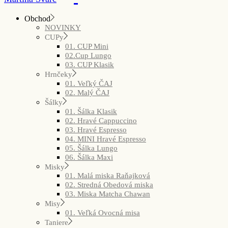
Obchod
NOVINKY
CUPy
01. CUP Mini
02.Cup Lungo
03. CUP Klasik
Hrnčeky
01. Veľký ČAJ
02. Malý ČAJ
Šálky
01. Šálka Klasik
02. Hravé Cappuccino
03. Hravé Espresso
04. MINI Hravé Espresso
05. Šálka Lungo
06. Šálka Maxi
Misky
01. Malá miska Raňajková
02. Stredná Obedová miska
03. Miska Matcha Chawan
Misy
01. Veľká Ovocná misa
Taniere