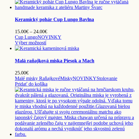
produkt
through
má
24.00€
viacero
variantov.
Keramický pohár Cup Lungo Bavlna
Možnosti
si
Price
15.00
€
–
24.00
€
môžete
range:
Cup Lungo
NOVINKY
vybrať
Tento
15.00€
Výber možností
na
produkt
through
stránke
má
24.00€
produktu.
viacero
Malá raňajková miska Piesok a Mach
variantov.
Možnosti
25.00
€
si
Malé misky Raňajkové
Misky
NOVINKY
Stolovanie
môžete
Pridať do košíka
vybrať
na
stránke
produktu.