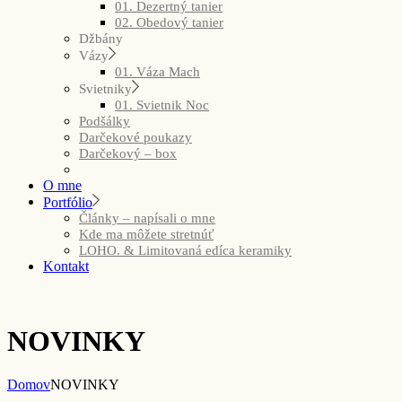
01. Dezertný tanier
02. Obedový tanier
Džbány
Vázy
01. Váza Mach
Svietniky
01. Svietnik Noc
Podšálky
Darčekové poukazy
Darčekový – box
O mne
Portfólio
Články – napísali o mne
Kde ma môžete stretnúť
LOHO. & Limitovaná edíca keramiky
Kontakt
NOVINKY
Domov
NOVINKY