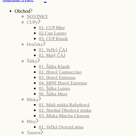
Obchod
NOVINKY
CUPy
01. CUP Mini
02.Cup Lungo
03. CUP Klasik
Hrnčeky
01. Veľký ČAJ
02. Malý ČAJ
Šálky
01. Šálka Klasik
02. Hravé Cappuccino
03. Hravé Espresso
04. MINI Hravé Espresso
05. Šálka Lungo
06. Šálka Maxi
Misky
01. Malá miska Raňajková
02. Stredná Obedová miska
03. Miska Matcha Chawan
Misy
01. Veľká Ovocná misa
Taniere