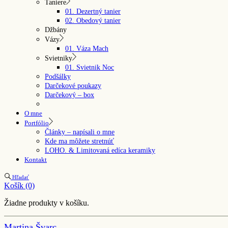
Taniere
01. Dezertný tanier
02. Obedový tanier
Džbány
Vázy
01. Váza Mach
Svietniky
01. Svietnik Noc
Podšálky
Darčekové poukazy
Darčekový – box
O mne
Portfólio
Články – napísali o mne
Kde ma môžete stretnúť
LOHO. & Limitovaná edíca keramiky
Kontakt
Hľadať
Košík
(0)
Žiadne produkty v košíku.
Martina Švarc