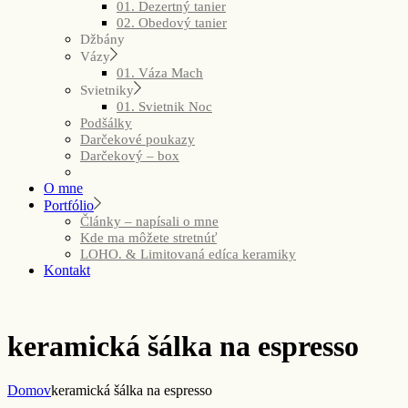
01. Dezertný tanier
02. Obedový tanier
Džbány
Vázy
01. Váza Mach
Svietniky
01. Svietnik Noc
Podšálky
Darčekové poukazy
Darčekový – box
O mne
Portfólio
Články – napísali o mne
Kde ma môžete stretnúť
LOHO. & Limitovaná edíca keramiky
Kontakt
keramická šálka na espresso
Domov
keramická šálka na espresso