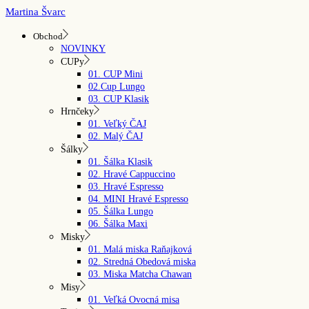
Skip
Martina Švarc
to
the
Obchod
content
NOVINKY
CUPy
01. CUP Mini
02.Cup Lungo
03. CUP Klasik
Hrnčeky
01. Veľký ČAJ
02. Malý ČAJ
Šálky
01. Šálka Klasik
02. Hravé Cappuccino
03. Hravé Espresso
04. MINI Hravé Espresso
05. Šálka Lungo
06. Šálka Maxi
Misky
01. Malá miska Raňajková
02. Stredná Obedová miska
03. Miska Matcha Chawan
Misy
01. Veľká Ovocná misa