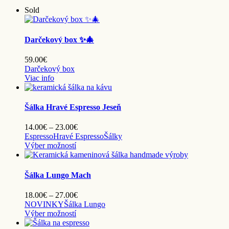
Sold
Darčekový box ✨🎄
59.00
€
Darčekový box
Viac info
Šálka Hravé Espresso Jeseň
Price
14.00
€
–
23.00
€
range:
Espresso
Hravé Espresso
Šálky
Tento
14.00€
Výber možností
produkt
through
má
23.00€
viacero
Šálka Lungo Mach
variantov.
Možnosti
Price
18.00
€
–
27.00
€
si
range:
NOVINKY
Šálka Lungo
môžete
Tento
18.00€
Výber možností
vybrať
produkt
through
na