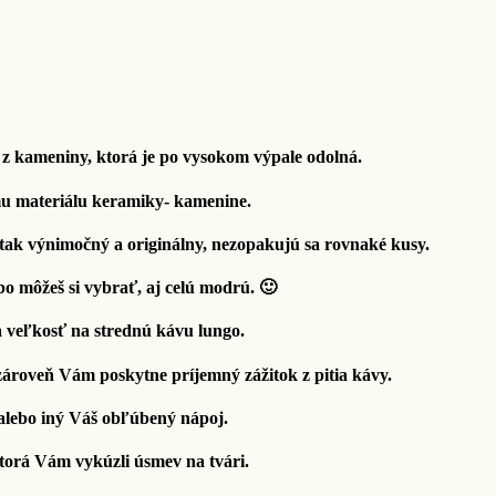
 kameniny, ktorá je po vysokom výpale odolná.
mu materiálu keramiky- kamenine.
tak výnimočný a originálny, nezopakujú sa rovnaké kusy.
bo môžeš si vybrať, aj celú modrú. 🙂
 veľkosť na strednú kávu lungo.
zároveň Vám poskytne príjemný zážitok z pitia kávy.
alebo iný Váš obľúbený nápoj.
 ktorá Vám vykúzli úsmev na tvári.