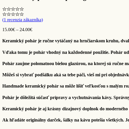
(
1
recenzia zákazníka)
Price
15.00
€
–
24.00
€
range:
15.00€
Keramický pohár je ručne vytáčaný na hrnčiarskom kruhu, dvak
through
24.00€
Vďaka tomu je pohár vhodný na každodenné použitie. Pohár udr
Pohár zaujme polomatnou bielou glazúrou, na ktorej sú ručne m
Môžeš si vybrať podšálku aká sa tebe páči, vieš mi pri objednáv
Handmade keramický pohár sa môže líšiť veľkosťou s malým roz
Pohár je dôležitá súčasť prípravy a vychutnávania kávy. Správn
Keramický pohár je aj krásny dizajnový doplnok do moderného 
Ak hľadáte originálny darček, šálky na kávu potešia všetkých. Je 