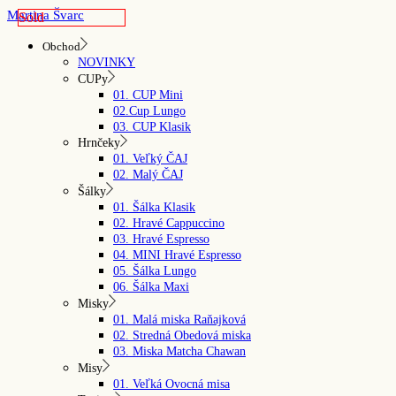
Skip
Martina Švarc
Sold
to
the
Obchod
content
NOVINKY
CUPy
01. CUP Mini
02.Cup Lungo
03. CUP Klasik
Hrnčeky
01. Veľký ČAJ
02. Malý ČAJ
Šálky
01. Šálka Klasik
02. Hravé Cappuccino
03. Hravé Espresso
04. MINI Hravé Espresso
05. Šálka Lungo
06. Šálka Maxi
Misky
01. Malá miska Raňajková
02. Stredná Obedová miska
03. Miska Matcha Chawan
Misy
01. Veľká Ovocná misa