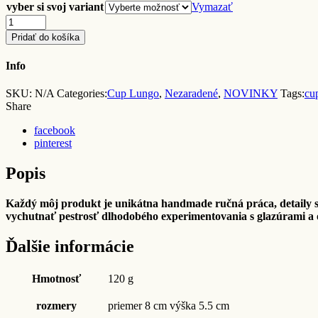
vyber si svoj variant
Vymazať
Quantity
Pridať do košíka
Info
SKU:
N/A
Categories:
Cup Lungo
,
Nezaradené
,
NOVINKY
Tags:
cu
Share
facebook
pinterest
Popis
Každý môj produkt je unikátna handmade ručná práca, detaily s
vychutnať pestrosť dlhodobého experimentovania s glazúrami a o
Ďalšie informácie
Hmotnosť
120 g
rozmery
priemer 8 cm výška 5.5 cm