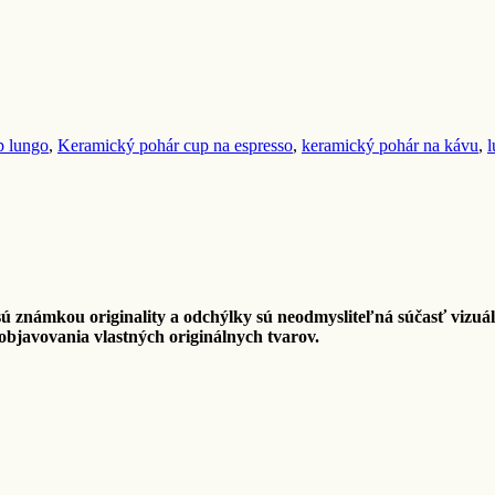
p lungo
,
Keramický pohár cup na espresso
,
keramický pohár na kávu
,
ú známkou originality a odchýlky sú neodmysliteľná súčasť vizuá
bjavovania vlastných originálnych tvarov.