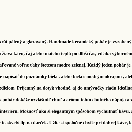
rát pálený a glazovaný. Handmade keramický pohár je vyrobený z
žiava kávu, čaj alebo matchu teplú po dlhší čas, vďaka výborné
aľované voľne ťahy štetcom modro zelenej. Každý jeden pohár je 
ke napísať do poznámky biela , alebo biela s modrým okrajom , ale
dielom. Príjemný na dotyk vhodné, aj do umývačky riadu.Ideálna
y pohár dokáže ozvláštniť chuť a arómu tohto chutného nápoja a 
interiéru. Možnosť ako si elegantným spôsobom vychutnať kávu, 
to skvelý tip na darček. Užite si spoločné chvíle pri dobrej káve,