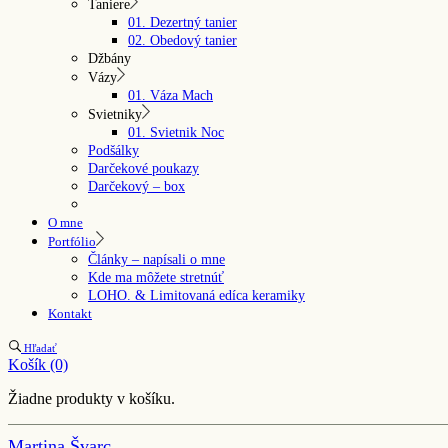
Taniere
01. Dezertný tanier
02. Obedový tanier
Džbány
Vázy
01. Váza Mach
Svietniky
01. Svietnik Noc
Podšálky
Darčekové poukazy
Darčekový – box
O mne
Portfólio
Články – napísali o mne
Kde ma môžete stretnúť
LOHO. & Limitovaná edíca keramiky
Kontakt
Hľadať
Košík
(0)
Žiadne produkty v košíku.
Martina Švarc