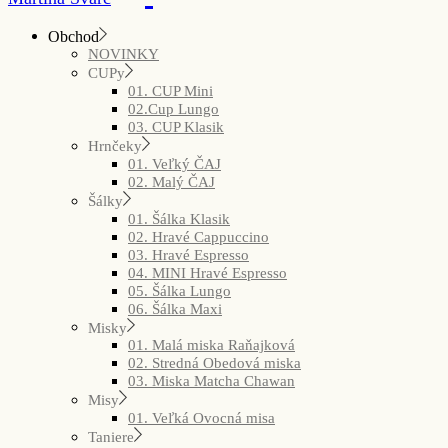
Obchod
NOVINKY
CUPy
01. CUP Mini
02.Cup Lungo
03. CUP Klasik
Hrnčeky
01. Veľký ČAJ
02. Malý ČAJ
Šálky
01. Šálka Klasik
02. Hravé Cappuccino
03. Hravé Espresso
04. MINI Hravé Espresso
05. Šálka Lungo
06. Šálka Maxi
Misky
01. Malá miska Raňajková
02. Stredná Obedová miska
03. Miska Matcha Chawan
Misy
01. Veľká Ovocná misa
Taniere