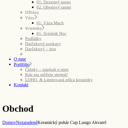
01. Dezertný tanier
02. Obedový tanier
Džbány
Vázy
01. Váza Mach
Svietniky
01. Svietnik Noc
Podšálky
Darčekové poukazy
Darčekový – box
O mne
Portfólio
Články – napísali o mne
Kde ma môžete stretnúť
LOHO. & Limitovaná edíca keramiky
Kontakt
Obchod
Domov
Nezaradené
Keramický pohár Cup Lungo Akvarel