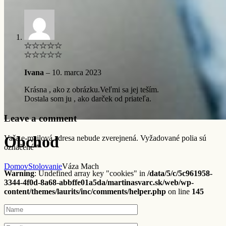
Ivana
–
10. marca 2023
Krásna , ako z obrázku.Veľmi sa jej teším.
Dostala som ju , ako darček od priateľa.
Leave a comment
Obchod
Vaša e-mailová adresa nebude zverejnená.
Vyžadované polia sú
označené
*
Domov
Stolovanie
Váza Mach
Warning
: Undefined array key "cookies" in
/data/5/c/5c961958-
3344-4f0d-8a68-abbffe01a5da/martinasvarc.sk/web/wp-
content/themes/laurits/inc/comments/helper.php
on line
145