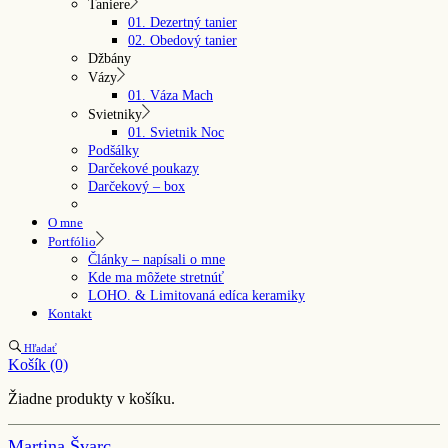
Taniere
01. Dezertný tanier
02. Obedový tanier
Džbány
Vázy
01. Váza Mach
Svietniky
01. Svietnik Noc
Podšálky
Darčekové poukazy
Darčekový – box
O mne
Portfólio
Články – napísali o mne
Kde ma môžete stretnúť
LOHO. & Limitovaná edíca keramiky
Kontakt
Hľadať
Košík
(0)
Žiadne produkty v košíku.
Martina Švarc