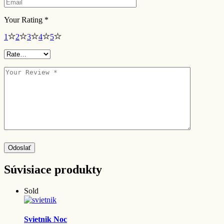
Your Rating
*
1
2
3
4
5
Odoslať
Súvisiace produkty
Sold
Svietnik Noc