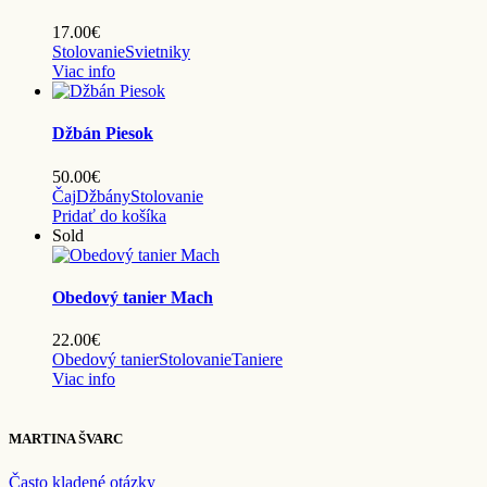
17.00
€
Stolovanie
Svietniky
Viac info
Džbán Piesok
50.00
€
Čaj
Džbány
Stolovanie
Pridať do košíka
Sold
Obedový tanier Mach
22.00
€
Obedový tanier
Stolovanie
Taniere
Viac info
MARTINA ŠVARC
Často kladené otázky