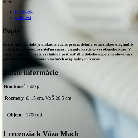
Share
facebook
pinterest
Popis
Každý môj produkt je unikátna ručná práca, detaily sú známkou originality
a odchýlky sú neodmysliteľná súčasť vizuálu každého vyrobeného kusu. V
mojej tvorbe si môžete vychutnať pestrosť dlhodobého experimentovania s
glazúrami a objavovania vlastných originálnych tvarov.
Ďalšie informácie
Hmotnosť
1500 g
Rozmery
Ø 15 cm, VxŠ 20,5 cm
Objem
1700 ml
1 recenzia k
Váza Mach