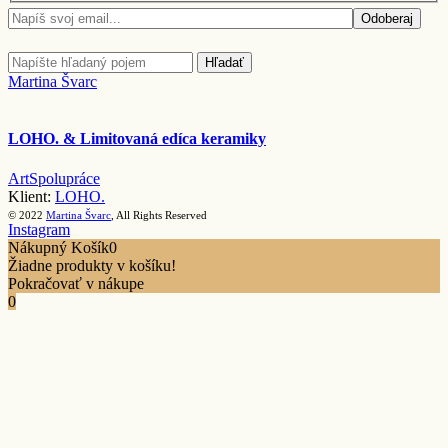
Odoberaj
Hľadať
Martina Švarc
LOHO. & Limitovaná edíca keramiky
Art
Spolupráce
Klient:
LOHO.
© 2022
Martina Švarc
, All Rights Reserved
Instagram
Nákupný Košík
0
Žiadne produkty v košíku!
Pokračovať v nákupe
0