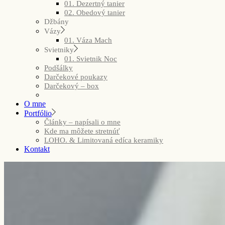
01. Dezertný tanier
02. Obedový tanier
Džbány
Vázy
01. Váza Mach
Svietniky
01. Svietnik Noc
Podšálky
Darčekové poukazy
Darčekový – box
O mne
Portfólio
Články – napísali o mne
Kde ma môžete stretnúť
LOHO. & Limitovaná edíca keramiky
Kontakt