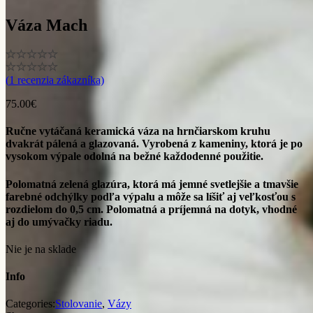
Váza Mach
(
1
recenzia zákazníka)
75.00
€
Ručne vytáčaná keramická váza na hrnčiarskom kruhu
dvakrát pálená a glazovaná. Vyrobená z kameniny, ktorá je po
vysokom výpale odolná na bežné každodenné použitie.
Polomatná zelená glazúra, ktorá má jemné svetlejšie a tmavšie
farebné odchýlky podľa výpalu a môže sa líšiť aj veľkosťou s
rozdielom do 0,5 cm. Polomatná a príjemná na dotyk, vhodné
aj do umývačky riadu.
Nie je na sklade
Info
Categories:
Stolovanie
,
Vázy