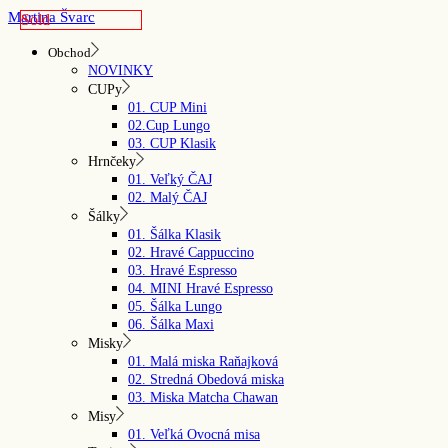
Skip
Martina Švarc
Sold
to
the
Obchod
content
NOVINKY
CUPy
01. CUP Mini
02.Cup Lungo
03. CUP Klasik
Hrnčeky
01. Veľký ČAJ
02. Malý ČAJ
Šálky
01. Šálka Klasik
02. Hravé Cappuccino
03. Hravé Espresso
04. MINI Hravé Espresso
05. Šálka Lungo
06. Šálka Maxi
Misky
01. Malá miska Raňajková
02. Stredná Obedová miska
03. Miska Matcha Chawan
Misy
01. Veľká Ovocná misa