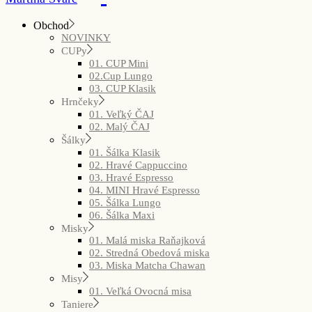
Obchod
NOVINKY
CUPy
01. CUP Mini
02.Cup Lungo
03. CUP Klasik
Hrnčeky
01. Veľký ČAJ
02. Malý ČAJ
Šálky
01. Šálka Klasik
02. Hravé Cappuccino
03. Hravé Espresso
04. MINI Hravé Espresso
05. Šálka Lungo
06. Šálka Maxi
Misky
01. Malá miska Raňajková
02. Stredná Obedová miska
03. Miska Matcha Chawan
Misy
01. Veľká Ovocná misa
Taniere