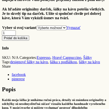
Ak hľadáte originálny darček, šálky na kávu potešia všetkých.
Je to skvelý tip na darček. Užite si spoločné chvíle pri dobrej
káve, ktorá Vám vykúzli úsmev na tvári.
Vyber si svoj variant
Vymazať
Quantity
Pridať do košíka
Info
SKU:
N/A
Categories:
Espresso
,
Hravé Cappuccino
,
Šálky
Tags:
designové šálky na kávu
,
šálka s podšálkou
,
šálky na kávu
Share
facebook
pinterest
Popis
Každá moja šálka je unikátna ručná práca, detaily sú známkou originality a
odchýlky sú neodmysliteľná súčasť vizuálu každého handmade vyrobeného
kusu. V mojej tvorbe si môžete vychutnať pestrosť dlhodobého