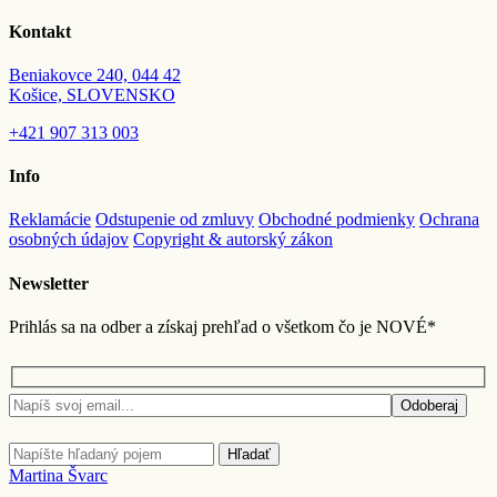
Kontakt
Beniakovce 240, 044 42
Košice, SLOVENSKO
+421
907 313 003
Info
Reklamácie
Odstupenie od zmluvy
Obchodné podmienky
Ochrana
osobných údajov
Copyright & autorský zákon
Newsletter
Prihlás sa na odber a získaj prehľad o všetkom čo je NOVÉ*
Odoberaj
Hľadať
Martina Švarc