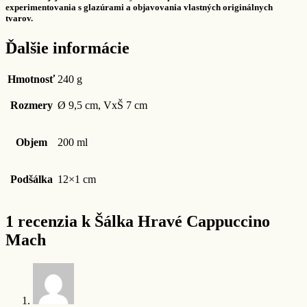
experimentovania s glazúrami a objavovania vlastných originálnych
tvarov.
Ďalšie informácie
Hmotnosť
240 g
Rozmery
Ø 9,5 cm, VxŠ 7 cm
Objem
200 ml
Podšálka
12×1 cm
1 recenzia k
Šálka Hravé Cappuccino
Mach