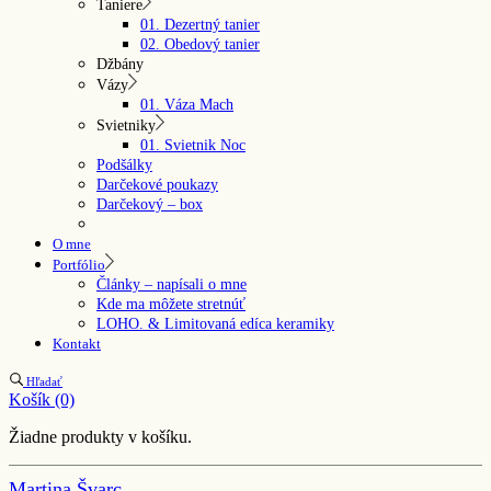
Taniere
01. Dezertný tanier
02. Obedový tanier
Džbány
Vázy
01. Váza Mach
Svietniky
01. Svietnik Noc
Podšálky
Darčekové poukazy
Darčekový – box
O mne
Portfólio
Články – napísali o mne
Kde ma môžete stretnúť
LOHO. & Limitovaná edíca keramiky
Kontakt
Hľadať
Košík
(0)
Žiadne produkty v košíku.
Martina Švarc