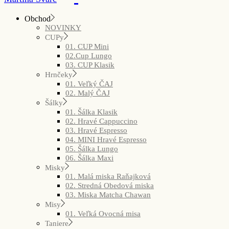
Obchod
NOVINKY
CUPy
01. CUP Mini
02.Cup Lungo
03. CUP Klasik
Hrnčeky
01. Veľký ČAJ
02. Malý ČAJ
Šálky
01. Šálka Klasik
02. Hravé Cappuccino
03. Hravé Espresso
04. MINI Hravé Espresso
05. Šálka Lungo
06. Šálka Maxi
Misky
01. Malá miska Raňajková
02. Stredná Obedová miska
03. Miska Matcha Chawan
Misy
01. Veľká Ovocná misa
Taniere