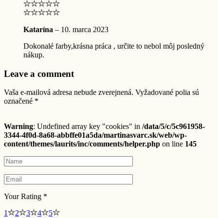
Katarína
–
10. marca 2023
Dokonalé farby,krásna práca , určite to nebol môj posledný
nákup.
Leave a comment
Vaša e-mailová adresa nebude zverejnená.
Vyžadované polia sú
označené
*
Warning
: Undefined array key "cookies" in
/data/5/c/5c961958-
3344-4f0d-8a68-abbffe01a5da/martinasvarc.sk/web/wp-
content/themes/laurits/inc/comments/helper.php
on line
145
Your Rating
*
1
2
3
4
5