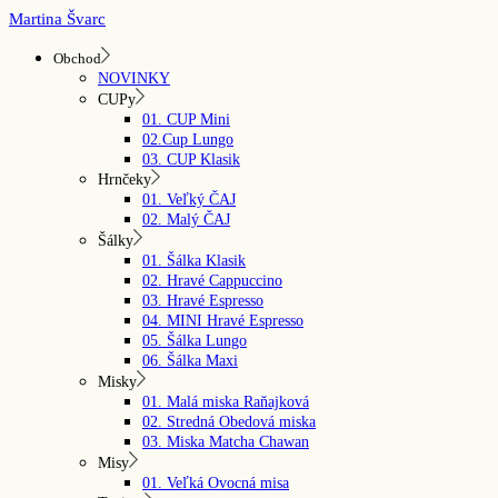
Skip
Martina Švarc
to
the
Obchod
content
NOVINKY
CUPy
01. CUP Mini
02.Cup Lungo
03. CUP Klasik
Hrnčeky
01. Veľký ČAJ
02. Malý ČAJ
Šálky
01. Šálka Klasik
02. Hravé Cappuccino
03. Hravé Espresso
04. MINI Hravé Espresso
05. Šálka Lungo
06. Šálka Maxi
Misky
01. Malá miska Raňajková
02. Stredná Obedová miska
03. Miska Matcha Chawan
Misy
01. Veľká Ovocná misa