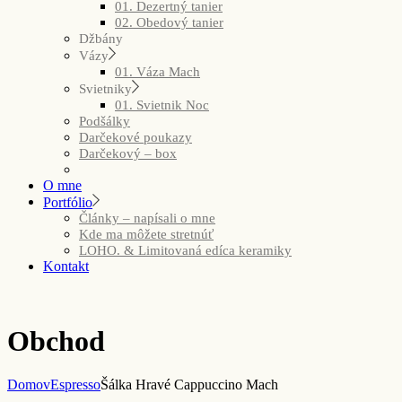
01. Dezertný tanier
02. Obedový tanier
Džbány
Vázy
01. Váza Mach
Svietniky
01. Svietnik Noc
Podšálky
Darčekové poukazy
Darčekový – box
O mne
Portfólio
Články – napísali o mne
Kde ma môžete stretnúť
LOHO. & Limitovaná edíca keramiky
Kontakt
Obchod
Domov
Espresso
Šálka Hravé Cappuccino Mach