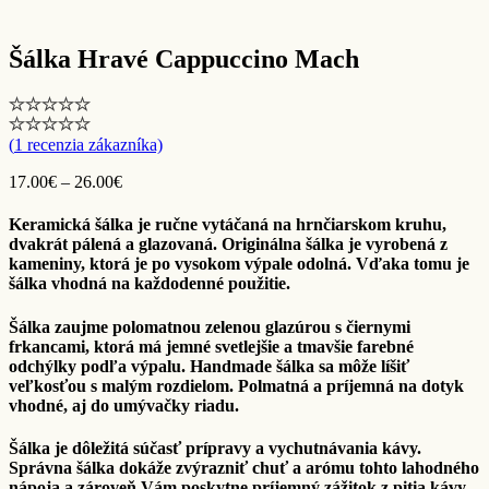
Šálka Hravé Cappuccino Mach
(
1
recenzia zákazníka)
Price
17.00
€
–
26.00
€
range:
17.00€
Keramická šálka je ručne vytáčaná na hrnčiarskom kruhu,
through
dvakrát pálená a glazovaná. Originálna šálka je vyrobená z
26.00€
kameniny, ktorá je po vysokom výpale odolná. Vďaka tomu je
šálka vhodná na každodenné použitie.
Šálka zaujme polomatnou zelenou glazúrou s čiernymi
frkancami, ktorá má jemné svetlejšie a tmavšie farebné
odchýlky podľa výpalu. Handmade šálka sa môže líšiť
veľkosťou s malým rozdielom. Polmatná a príjemná na dotyk
vhodné, aj do umývačky riadu.
Šálka je dôležitá súčasť prípravy a vychutnávania kávy.
Správna šálka dokáže zvýrazniť chuť a arómu tohto lahodného
nápoja a zároveň Vám poskytne príjemný zážitok z pitia kávy.