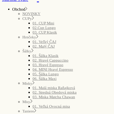
Obchod
NOVINKY
CUPy
01. CUP Mini
02.Cup Lungo
03. CUP Klasik
Hrnčeky
01. Veľký ČAJ
02. Malý ČAJ
Šálky
01. Šálka Klasik
02. Hravé Cappuccino
03. Hravé Espresso
04. MINI Hravé Espresso
05. Šálka Lungo
06. Šálka Maxi
Misky
01. Malá miska Raňajková
02. Stredná Obedová miska
03. Miska Matcha Chawan
Misy
01. Veľká Ovocná misa
Taniere