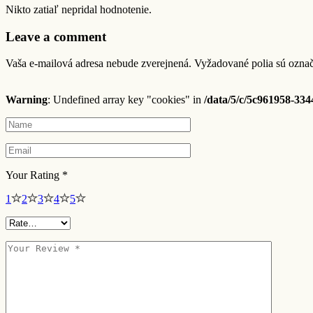
Nikto zatiaľ nepridal hodnotenie.
Leave a comment
Vaša e-mailová adresa nebude zverejnená.
Vyžadované polia sú ozna
Warning
: Undefined array key "cookies" in
/data/5/c/5c961958-33
Your Rating
*
1
2
3
4
5