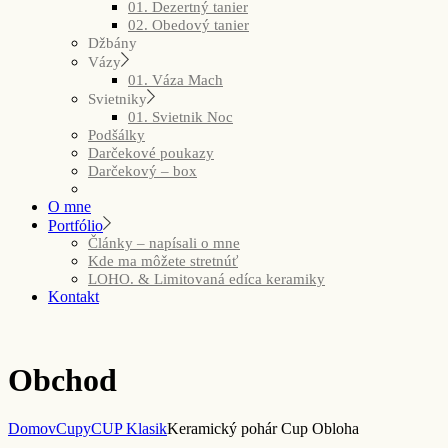
01. Dezertný tanier
02. Obedový tanier
Džbány
Vázy
01. Váza Mach
Svietniky
01. Svietnik Noc
Podšálky
Darčekové poukazy
Darčekový – box
O mne
Portfólio
Články – napísali o mne
Kde ma môžete stretnúť
LOHO. & Limitovaná edíca keramiky
Kontakt
Obchod
Domov
Cupy
CUP Klasik
Keramický pohár Cup Obloha