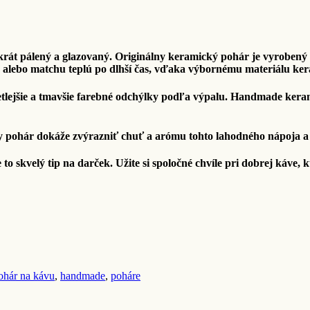
rát pálený a glazovaný. Originálny keramický pohár je vyrobený 
 alebo matchu teplú po dlhší čas, vďaka výbornému materiálu ke
lejšie a tmavšie farebné odchýlky podľa výpalu. Handmade keram
y pohár dokáže zvýrazniť chuť a arómu tohto lahodného nápoja a 
to skvelý tip na darček. Užite si spoločné chvíle pri dobrej káve,
ohár na kávu
,
handmade
,
poháre