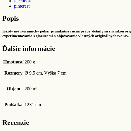
facebook
pinterest
Popis
Každý môj keramický pohár je unikátna ručná práca, detaily sú známkou ori
experimentovania s glazúrami a objavovania vlastných originálnych tvarov.
Ďalšie informácie
Hmotnosť
200 g
Rozmery
Ø 9,5 cm, Výška 7 cm
Objem
200 ml
Podšálka
12×1 cm
Recenzie