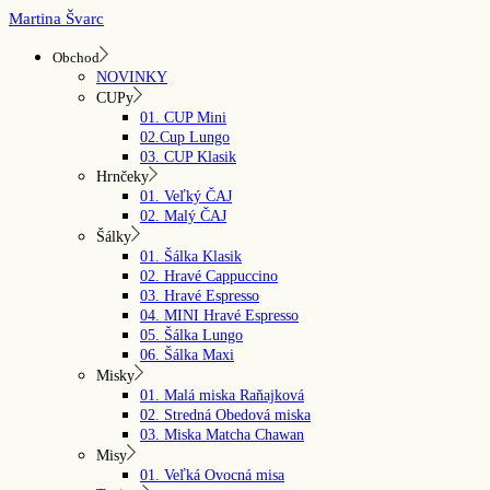
Skip
Martina Švarc
to
the
Obchod
content
NOVINKY
CUPy
01. CUP Mini
02.Cup Lungo
03. CUP Klasik
Hrnčeky
01. Veľký ČAJ
02. Malý ČAJ
Šálky
01. Šálka Klasik
02. Hravé Cappuccino
03. Hravé Espresso
04. MINI Hravé Espresso
05. Šálka Lungo
06. Šálka Maxi
Misky
01. Malá miska Raňajková
02. Stredná Obedová miska
03. Miska Matcha Chawan
Misy
01. Veľká Ovocná misa