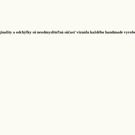
ginality a odchýlky sú neodmysliteľná súčasť vizuálu každého handmade vyrobe