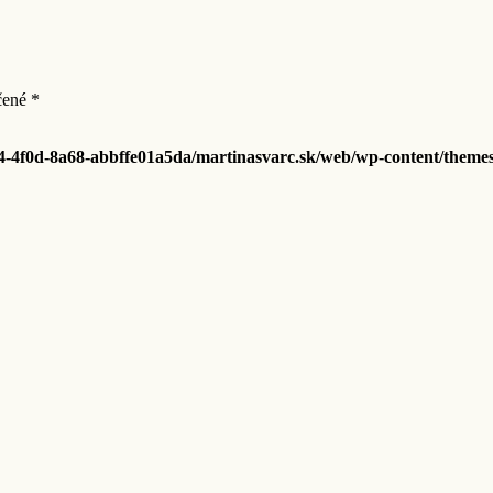
čené
*
44-4f0d-8a68-abbffe01a5da/martinasvarc.sk/web/wp-content/themes