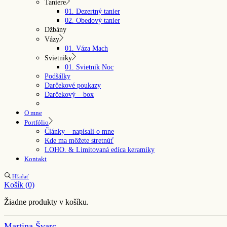
Taniere
01. Dezertný tanier
02. Obedový tanier
Džbány
Vázy
01. Váza Mach
Svietniky
01. Svietnik Noc
Podšálky
Darčekové poukazy
Darčekový – box
O mne
Portfólio
Články – napísali o mne
Kde ma môžete stretnúť
LOHO. & Limitovaná edíca keramiky
Kontakt
Hľadať
Košík
(0)
Žiadne produkty v košíku.
Martina Švarc