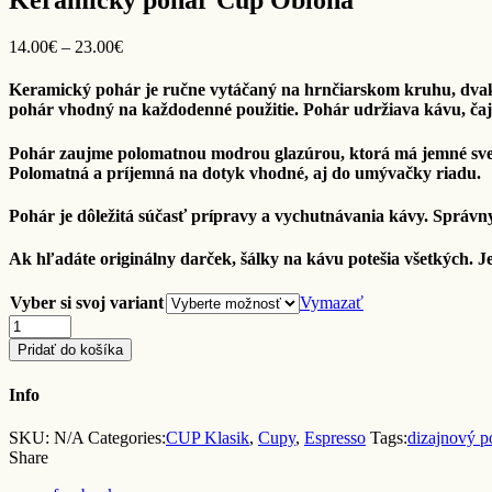
Keramický pohár Cup Obloha
Price
14.00
€
–
23.00
€
range:
14.00€
Keramický pohár je ručne vytáčaný na hrnčiarskom kruhu, dvak
through
pohár vhodný na každodenné použitie. Pohár udržiava kávu, čaj
23.00€
Pohár zaujme polomatnou modrou glazúrou, ktorá má jemné svet
Polomatná a príjemná na dotyk vhodné, aj do umývačky riadu.
Pohár je dôležitá súčasť prípravy a vychutnávania kávy. Správn
Ak hľadáte originálny darček, šálky na kávu potešia všetkých. Je 
Vyber si svoj variant
Vymazať
Quantity
Pridať do košíka
Info
SKU:
N/A
Categories:
CUP Klasik
,
Cupy
,
Espresso
Tags:
dizajnový p
Share