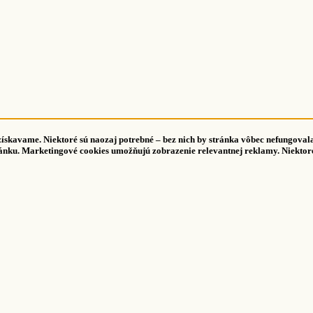
 získavame. Niektoré sú naozaj potrebné – bez nich by stránka vôbec nefungov
ánku. Marketingové cookies umožňujú zobrazenie relevantnej reklamy. Niektoré 