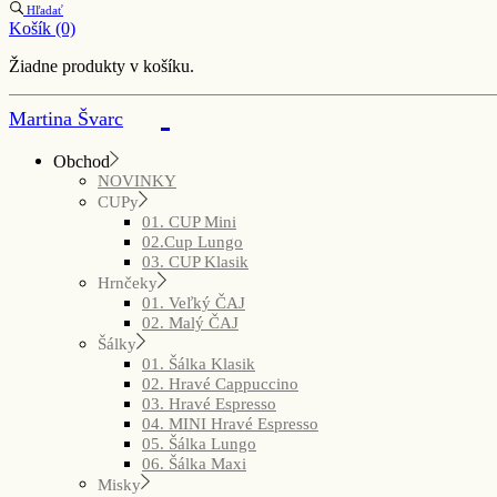
Hľadať
Košík
(0)
Žiadne produkty v košíku.
Martina Švarc
Obchod
NOVINKY
CUPy
01. CUP Mini
02.Cup Lungo
03. CUP Klasik
Hrnčeky
01. Veľký ČAJ
02. Malý ČAJ
Šálky
01. Šálka Klasik
02. Hravé Cappuccino
03. Hravé Espresso
04. MINI Hravé Espresso
05. Šálka Lungo
06. Šálka Maxi
Misky