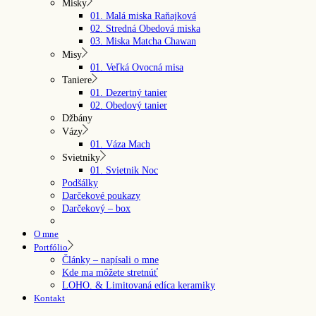
Misky
01. Malá miska Raňajková
02. Stredná Obedová miska
03. Miska Matcha Chawan
Misy
01. Veľká Ovocná misa
Taniere
01. Dezertný tanier
02. Obedový tanier
Džbány
Vázy
01. Váza Mach
Svietniky
01. Svietnik Noc
Podšálky
Darčekové poukazy
Darčekový – box
O mne
Portfólio
Články – napísali o mne
Kde ma môžete stretnúť
LOHO. & Limitovaná edíca keramiky
Kontakt