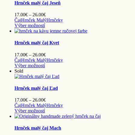
viacero
Hrnček malý čaj Jeseň
variantov.
Možnosti
Price
17.00
€
–
26.00
€
si
range:
Čaj
Hrnček Malý
Hrnčeky
môžete
Tento
17.00€
Výber možností
vybrať
produkt
through
na
má
26.00€
stránke
viacero
Hrnček malý čaj Kvet
produktu.
variantov.
Možnosti
Price
17.00
€
–
26.00
€
si
range:
Čaj
Hrnček Malý
Hrnčeky
môžete
Tento
17.00€
Výber možností
vybrať
produkt
through
Sold
na
má
26.00€
stránke
viacero
produktu.
variantov.
Hrnček malý čaj Ľad
Možnosti
si
Price
17.00
€
–
26.00
€
môžete
range:
Čaj
Hrnček Malý
Hrnčeky
vybrať
Tento
17.00€
Výber možností
na
produkt
through
stránke
má
26.00€
produktu.
viacero
Hrnček malý čaj Mach
variantov.