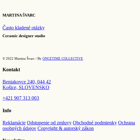
range:
14.00€
through
MARTINA ŠVARC
23.00€
Často kladené otázky
Ceramic designer studio
© 2022 Martina Švarc / By
ONCETIME COLLECTIVE
Kontakt
Beniakovce 240, 044 42
Košice, SLOVENSKO
+421
907 313 003
Info
Reklamácie
Odstupenie od zmluvy
Obchodné podmienky
Ochrana
osobných údajov
Copyright & autorský zákon