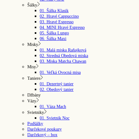
Šálky
01. Šálka Klasik
02. Hravé Cappuccino
03. Hravé Espresso
04. MINI Hravé Espresso
05. Šálka Lungo
06. Šálka Maxi
Misky
01. Malá miska Raňajková
02. Stredná Obedová miska
03. Miska Matcha Chawan
Misy
01. Veľká Ovocná misa
Taniere
01. Dezertný tanier
02. Obedový tanier
Džbány
Vázy
01. Váza Mach
Svietniky
01. Svietnik Noc
Podšálky
Darčekové poukazy
Darčekový – box