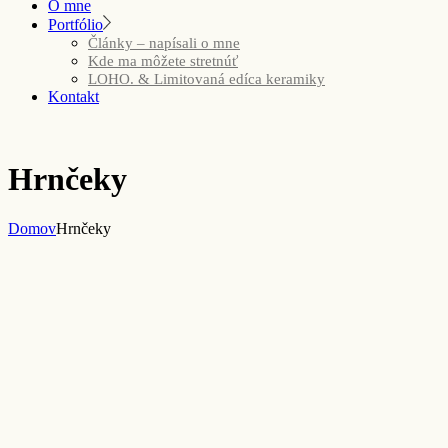
O mne
Portfólio
Články – napísali o mne
Kde ma môžete stretnúť
LOHO. & Limitovaná edíca keramiky
Kontakt
Hrnčeky
Domov
Hrnčeky