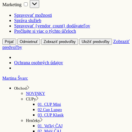
Marketing
Marketing
Spravovať možnosti
Správa služieb
Spravovať {vendor_count} dodávateľov
Prečítajte si viac o týchto účeloch
Zobraziť
Prijať
Odmietnuť
Zobraziť predvoľby
Uložiť predvoľby
predvoľby
Ochrana osobných údajov
Skip
Martina Švarc
to
the
Obchod
content
NOVINKY
CUPy
01. CUP Mini
02.Cup Lungo
03. CUP Klasik
Hrnčeky
01. Veľký ČAJ
02. Malý ČAJ