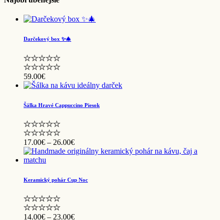
Darčekový box ✨🎄
59.00
€
Šálka Hravé Cappuccino Piesok
Price
17.00
€
–
26.00
€
range:
17.00€
through
26.00€
Keramický pohár Cup Noc
Price
14.00
€
–
23.00
€