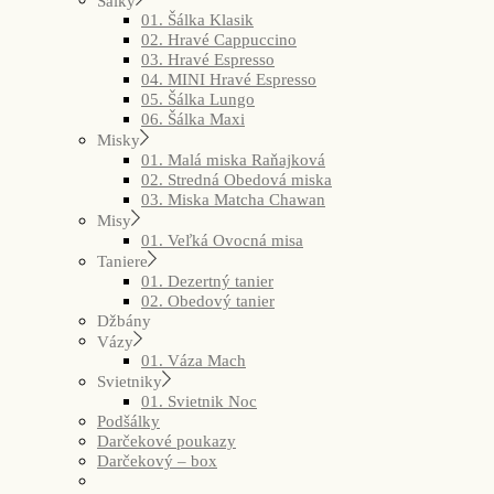
Šálky
01. Šálka Klasik
02. Hravé Cappuccino
03. Hravé Espresso
04. MINI Hravé Espresso
05. Šálka Lungo
06. Šálka Maxi
Misky
01. Malá miska Raňajková
02. Stredná Obedová miska
03. Miska Matcha Chawan
Misy
01. Veľká Ovocná misa
Taniere
01. Dezertný tanier
02. Obedový tanier
Džbány
Vázy
01. Váza Mach
Svietniky
01. Svietnik Noc
Podšálky
Darčekové poukazy
Darčekový – box