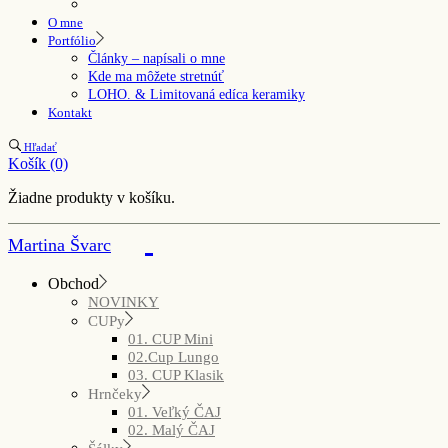
O mne
Portfólio
Články – napísali o mne
Kde ma môžete stretnúť
LOHO. & Limitovaná edíca keramiky
Kontakt
Hľadať
Košík
(0)
Žiadne produkty v košíku.
Martina Švarc
Obchod
NOVINKY
CUPy
01. CUP Mini
02.Cup Lungo
03. CUP Klasik
Hrnčeky
01. Veľký ČAJ
02. Malý ČAJ