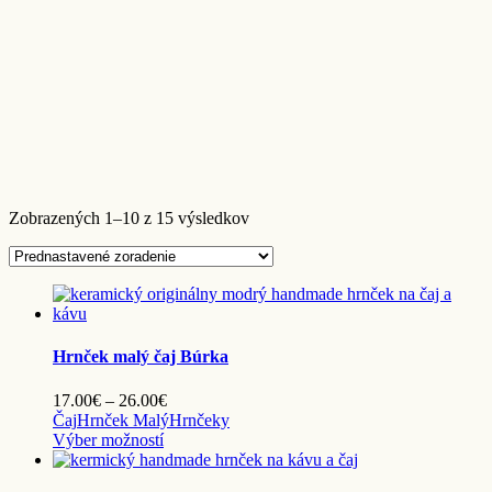
Zobrazených 1–10 z 15 výsledkov
Hrnček malý čaj Búrka
Price
17.00
€
–
26.00
€
range:
Čaj
Hrnček Malý
Hrnčeky
Tento
17.00€
Výber možností
produkt
through
má
26.00€