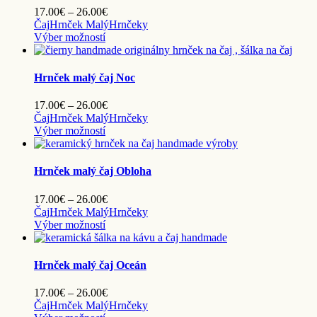
Možnosti
Price
17.00
€
–
26.00
€
si
range:
Čaj
Hrnček Malý
Hrnčeky
môžete
Tento
17.00€
Výber možností
vybrať
produkt
through
na
má
26.00€
stránke
viacero
Hrnček malý čaj Noc
produktu.
variantov.
Možnosti
Price
17.00
€
–
26.00
€
si
range:
Čaj
Hrnček Malý
Hrnčeky
môžete
Tento
17.00€
Výber možností
vybrať
produkt
through
na
má
26.00€
stránke
viacero
Hrnček malý čaj Obloha
produktu.
variantov.
Možnosti
Price
17.00
€
–
26.00
€
si
range:
Čaj
Hrnček Malý
Hrnčeky
môžete
Tento
17.00€
Výber možností
vybrať
produkt
through
na
má
26.00€
stránke
viacero
Hrnček malý čaj Oceán
produktu.
variantov.
Možnosti
Price
17.00
€
–
26.00
€
si
range:
Čaj
Hrnček Malý
Hrnčeky
môžete