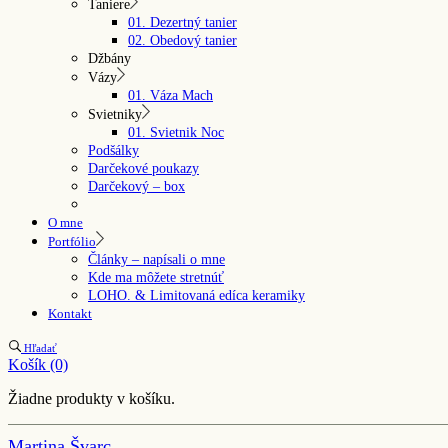
Taniere
01. Dezertný tanier
02. Obedový tanier
Džbány
Vázy
01. Váza Mach
Svietniky
01. Svietnik Noc
Podšálky
Darčekové poukazy
Darčekový – box
O mne
Portfólio
Články – napísali o mne
Kde ma môžete stretnúť
LOHO. & Limitovaná edíca keramiky
Kontakt
Hľadať
Košík
(0)
Žiadne produkty v košíku.
Martina Švarc