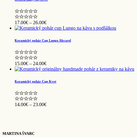
Price
17.00
€
–
26.00
€
range:
17.00€
through
Keramický pohár Cup Lungo Akvarel
26.00€
Price
15.00
€
–
24.00
€
range:
15.00€
through
Keramický pohár Cup Kvet
24.00€
Price
14.00
€
–
23.00
€
range:
14.00€
through
23.00€
MARTINA ŠVARC