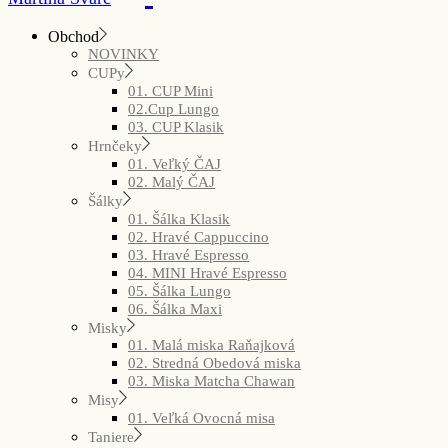
Obchod
NOVINKY
CUPy
01. CUP Mini
02.Cup Lungo
03. CUP Klasik
Hrnčeky
01. Veľký ČAJ
02. Malý ČAJ
Šálky
01. Šálka Klasik
02. Hravé Cappuccino
03. Hravé Espresso
04. MINI Hravé Espresso
05. Šálka Lungo
06. Šálka Maxi
Misky
01. Malá miska Raňajková
02. Stredná Obedová miska
03. Miska Matcha Chawan
Misy
01. Veľká Ovocná misa
Taniere