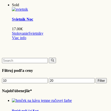
Sold
Svietnik Noc
17.00
€
Stolovanie
Svietniky
Viac info
Search
for:
Filtruj podľa ceny
Minimálna
Maximálna
Filter
cena
cena
Najobľúbenejšie*
Hrnček malý čaj Kvet