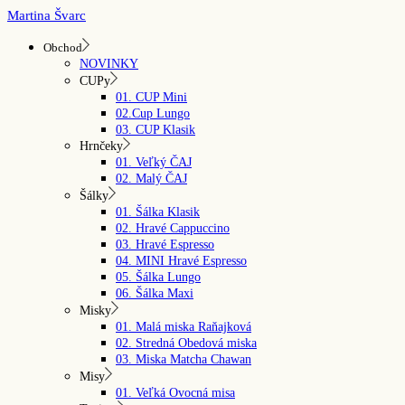
Skip
Martina Švarc
to
the
Obchod
content
NOVINKY
CUPy
01. CUP Mini
02.Cup Lungo
03. CUP Klasik
Hrnčeky
01. Veľký ČAJ
02. Malý ČAJ
Šálky
01. Šálka Klasik
02. Hravé Cappuccino
03. Hravé Espresso
04. MINI Hravé Espresso
05. Šálka Lungo
06. Šálka Maxi
Misky
01. Malá miska Raňajková
02. Stredná Obedová miska
03. Miska Matcha Chawan
Misy
01. Veľká Ovocná misa