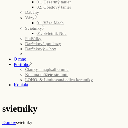
01. Dezertný tanier
02. Obedový tanier
Džbány
Vázy
01. Váza Mach
Svietniky
01. Svietnik Noc
Podšálky
Darčekové poukazy
Darčekový – box
O mne
Portfólio
Články – napísali o mne
Kde ma môžete stretnúť
LOHO. & Limitovaná edíca keramiky
Kontakt
svietniky
Domov
svietniky