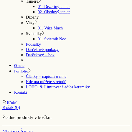
Taniere
01. Dezertný tanier
02. Obedový tanier
Džbány
Vázy
01. Váza Mach
Svietniky
01. Svietnik Noc
Podšálky
Darčekové poukazy
Darčekový – box
O mne
Portfólio
Články – napísali o mne
Kde ma môžete stretnúť
LOHO. & Limitovaná edíca keramiky
Kontakt
Hľadať
Košík
(0)
Žiadne produkty v košíku.
Martina Švarc