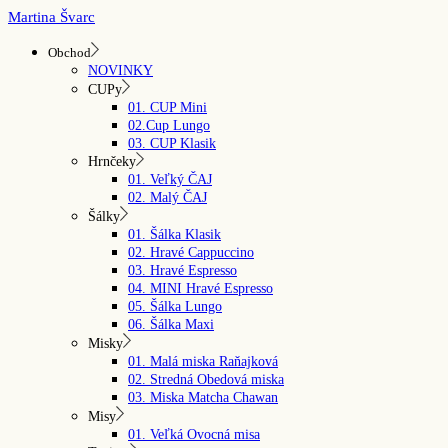
Skip
Martina Švarc
to
the
Obchod
content
NOVINKY
CUPy
01. CUP Mini
02.Cup Lungo
03. CUP Klasik
Hrnčeky
01. Veľký ČAJ
02. Malý ČAJ
Šálky
01. Šálka Klasik
02. Hravé Cappuccino
03. Hravé Espresso
04. MINI Hravé Espresso
05. Šálka Lungo
06. Šálka Maxi
Misky
01. Malá miska Raňajková
02. Stredná Obedová miska
03. Miska Matcha Chawan
Misy
01. Veľká Ovocná misa