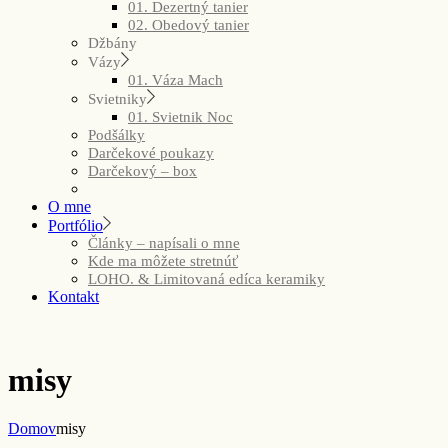
01. Dezertný tanier
02. Obedový tanier
Džbány
Vázy
01. Váza Mach
Svietniky
01. Svietnik Noc
Podšálky
Darčekové poukazy
Darčekový – box
O mne
Portfólio
Články – napísali o mne
Kde ma môžete stretnúť
LOHO. & Limitovaná edíca keramiky
Kontakt
misy
Domov
misy