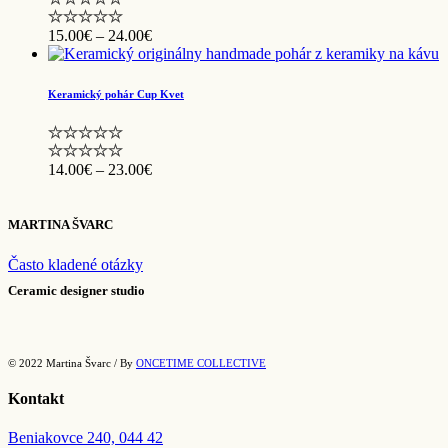
Price
15.00
€
–
24.00
€
range:
15.00€
through
Keramický pohár Cup Kvet
24.00€
Price
14.00
€
–
23.00
€
range:
14.00€
through
MARTINA ŠVARC
23.00€
Často kladené otázky
Ceramic designer studio
© 2022 Martina Švarc / By
ONCETIME COLLECTIVE
Kontakt
Beniakovce 240, 044 42