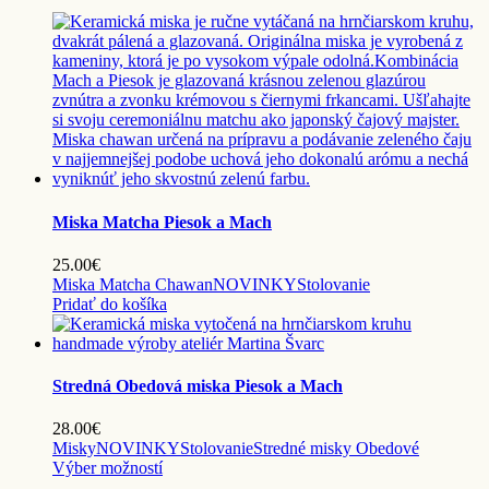
Miska Matcha Piesok a Mach
25.00
€
Miska Matcha Chawan
NOVINKY
Stolovanie
Pridať do košíka
Stredná Obedová miska Piesok a Mach
28.00
€
Misky
NOVINKY
Stolovanie
Stredné misky Obedové
Tento
Výber možností
produkt