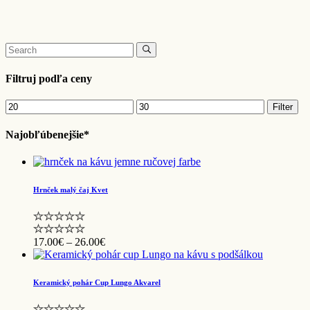
má
viacero
variantov.
Search
Možnosti
for:
si
môžete
Filtruj podľa ceny
vybrať
na
Minimálna
Maximálna
Filter
stránke
cena
cena
produktu.
Najobľúbenejšie*
Hrnček malý čaj Kvet
Price
17.00
€
–
26.00
€
range:
17.00€
through
Keramický pohár Cup Lungo Akvarel
26.00€