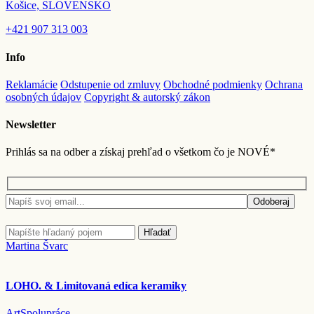
Košice, SLOVENSKO
+421
907 313 003
Info
Reklamácie
Odstupenie od zmluvy
Obchodné podmienky
Ochrana
osobných údajov
Copyright & autorský zákon
Newsletter
Prihlás sa na odber a získaj prehľad o všetkom čo je NOVÉ*
Odoberaj
Hľadať
Martina Švarc
LOHO. & Limitovaná edíca keramiky
Art
Spolupráce