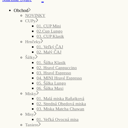
Obchod
NOVINKY
CUPy
01. CUP Mini
02.Cup Lungo
03. CUP Klasik
Hrnčeky
01. Veľký ČAJ
02. Malý ČAJ
Šálky
01. Šálka Klasik
02. Hravé Cappuccino
03. Hravé Espresso
04. MINI Hravé Espresso
05. Šálka Lungo
06. Šálka Maxi
Misky
01. Malá miska Raňajková
02. Stredná Obedová miska
03. Miska Matcha Chawan
Misy
01. Veľká Ovocná misa
Taniere