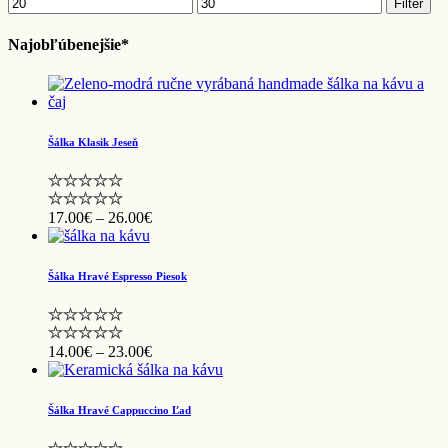
Minimálna
Maximálna
Filter
cena
cena
Najobľúbenejšie*
Šálka Klasik Jeseň
Price
17.00
€
–
26.00
€
range:
17.00€
through
Šálka Hravé Espresso Piesok
26.00€
Price
14.00
€
–
23.00
€
range:
14.00€
through
Šálka Hravé Cappuccino Ľad
23.00€