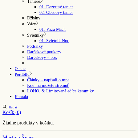
Taniere
01. Dezertný tanier
02. Obedový tanier
Džbány
Vázy
01. Váza Mach
Svietniky
01. Svietnik Noc
Podšálky
Darčekové poukazy
Darčekový – box
O mne
Portfólio
Články – napísali o mne
Kde ma môžete stretnúť
LOHO. & Limitovaná edíca keramiky
Kontakt
Hľadať
Košík
(0)
Žiadne produkty v košíku.
Martina Švarc