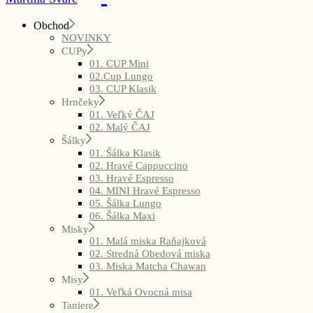
Obchod
NOVINKY
CUPy
01. CUP Mini
02.Cup Lungo
03. CUP Klasik
Hrnčeky
01. Veľký ČAJ
02. Malý ČAJ
Šálky
01. Šálka Klasik
02. Hravé Cappuccino
03. Hravé Espresso
04. MINI Hravé Espresso
05. Šálka Lungo
06. Šálka Maxi
Misky
01. Malá miska Raňajková
02. Stredná Obedová miska
03. Miska Matcha Chawan
Misy
01. Veľká Ovocná misa
Taniere