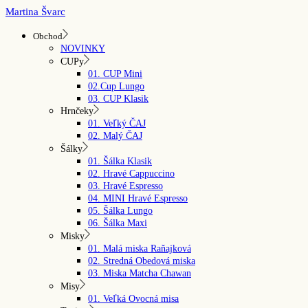
Skip
Martina Švarc
to
the
Obchod
content
NOVINKY
CUPy
01. CUP Mini
02.Cup Lungo
03. CUP Klasik
Hrnčeky
01. Veľký ČAJ
02. Malý ČAJ
Šálky
01. Šálka Klasik
02. Hravé Cappuccino
03. Hravé Espresso
04. MINI Hravé Espresso
05. Šálka Lungo
06. Šálka Maxi
Misky
01. Malá miska Raňajková
02. Stredná Obedová miska
03. Miska Matcha Chawan
Misy
01. Veľká Ovocná misa