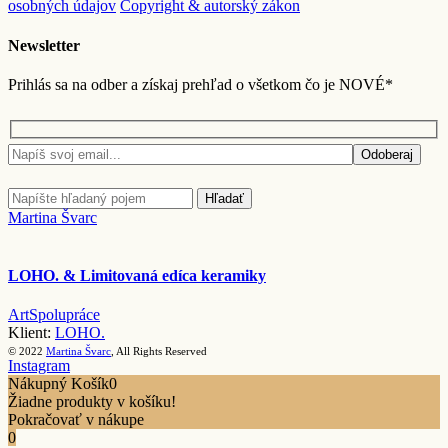
osobných údajov
Copyright & autorský zákon
Newsletter
Prihlás sa na odber a získaj prehľad o všetkom čo je NOVÉ*
Odoberaj
Hľadať
Martina Švarc
LOHO. & Limitovaná edíca keramiky
Art
Spolupráce
Klient:
LOHO.
© 2022
Martina Švarc
, All Rights Reserved
Instagram
Nákupný Košík
0
Žiadne produkty v košíku!
Pokračovať v nákupe
0