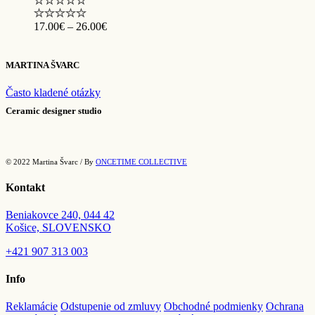
Price
17.00
€
–
26.00
€
range:
17.00€
through
MARTINA ŠVARC
26.00€
Často kladené otázky
Ceramic designer studio
© 2022 Martina Švarc / By
ONCETIME COLLECTIVE
Kontakt
Beniakovce 240, 044 42
Košice, SLOVENSKO
+421
907 313 003
Info
Reklamácie
Odstupenie od zmluvy
Obchodné podmienky
Ochrana