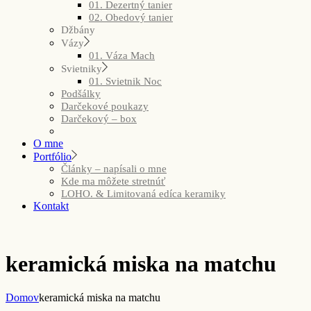
01. Dezertný tanier
02. Obedový tanier
Džbány
Vázy
01. Váza Mach
Svietniky
01. Svietnik Noc
Podšálky
Darčekové poukazy
Darčekový – box
O mne
Portfólio
Články – napísali o mne
Kde ma môžete stretnúť
LOHO. & Limitovaná edíca keramiky
Kontakt
keramická miska na matchu
Domov
keramická miska na matchu