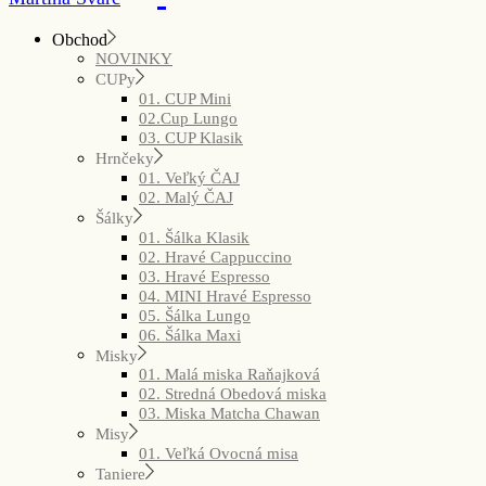
Obchod
NOVINKY
CUPy
01. CUP Mini
02.Cup Lungo
03. CUP Klasik
Hrnčeky
01. Veľký ČAJ
02. Malý ČAJ
Šálky
01. Šálka Klasik
02. Hravé Cappuccino
03. Hravé Espresso
04. MINI Hravé Espresso
05. Šálka Lungo
06. Šálka Maxi
Misky
01. Malá miska Raňajková
02. Stredná Obedová miska
03. Miska Matcha Chawan
Misy
01. Veľká Ovocná misa
Taniere