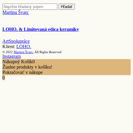
Hľadať
Martina Švarc
LOHO. & Limitovaná edíca keramiky
Art
Spolupráce
Klient:
LOHO.
© 2022
Martina Švarc
, All Rights Reserved
Instagram
Nákupný Košík
0
Žiadne produkty v košíku!
Pokračovať v nákupe
0