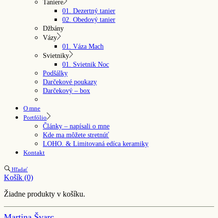
Taniere
01. Dezertný tanier
02. Obedový tanier
Džbány
Vázy
01. Váza Mach
Svietniky
01. Svietnik Noc
Podšálky
Darčekové poukazy
Darčekový – box
O mne
Portfólio
Články – napísali o mne
Kde ma môžete stretnúť
LOHO. & Limitovaná edíca keramiky
Kontakt
Hľadať
Košík
(0)
Žiadne produkty v košíku.
Martina Švarc