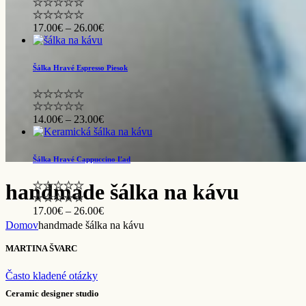
Price
17.00
€
–
26.00
€
range:
17.00€
through
Šálka Hravé Espresso Piesok
26.00€
Price
14.00
€
–
23.00
€
range:
14.00€
through
Šálka Hravé Cappuccino Ľad
23.00€
handmade šálka na kávu
Price
17.00
€
–
26.00
€
range:
Domov
handmade šálka na kávu
17.00€
through
MARTINA ŠVARC
26.00€
Často kladené otázky
Ceramic designer studio