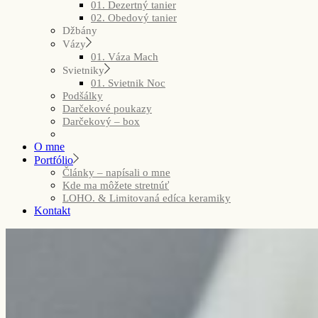
01. Dezertný tanier
02. Obedový tanier
Džbány
Vázy
01. Váza Mach
Svietniky
01. Svietnik Noc
Podšálky
Darčekové poukazy
Darčekový – box
O mne
Portfólio
Články – napísali o mne
Kde ma môžete stretnúť
LOHO. & Limitovaná edíca keramiky
Kontakt