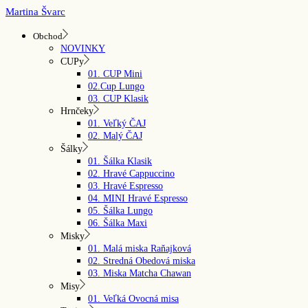
Skip
Martina Švarc
to
the
Obchod
content
NOVINKY
CUPy
01. CUP Mini
02.Cup Lungo
03. CUP Klasik
Hrnčeky
01. Veľký ČAJ
02. Malý ČAJ
Šálky
01. Šálka Klasik
02. Hravé Cappuccino
03. Hravé Espresso
04. MINI Hravé Espresso
05. Šálka Lungo
06. Šálka Maxi
Misky
01. Malá miska Raňajková
02. Stredná Obedová miska
03. Miska Matcha Chawan
Misy
01. Veľká Ovocná misa