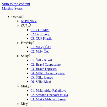
Skip to the content
Martina Švarc
Obchod
NOVINKY
CUPy
01. CUP Mini
02.Cup Lungo
03. CUP Klasik
Hrnčeky
01. Veľký ČAJ
02. Malý ČAJ
Šálky
01. Šálka Klasik
02. Hravé Cappuccino
03. Hravé Espresso
04. MINI Hravé Espresso
05. Šálka Lungo
06. Šálka Maxi
Misky
01. Malá miska Raňajková
02. Stredná Obedová miska
03. Miska Matcha Chawan
Misy