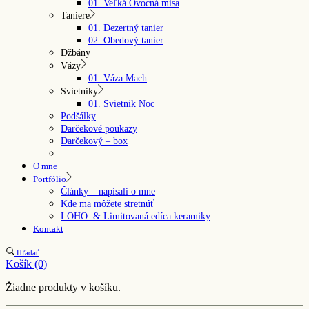
01. Veľká Ovocná misa
Taniere
01. Dezertný tanier
02. Obedový tanier
Džbány
Vázy
01. Váza Mach
Svietniky
01. Svietnik Noc
Podšálky
Darčekové poukazy
Darčekový – box
O mne
Portfólio
Články – napísali o mne
Kde ma môžete stretnúť
LOHO. & Limitovaná edíca keramiky
Kontakt
Hľadať
Košík
(0)
Žiadne produkty v košíku.