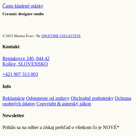
Často kladené otázky
Ceramic designer studio
© 2022 Martina Švarc / By
ONCETIME COLLECTIVE
Kontakt
Beniakovce 240, 044 42
Košice, SLOVENSKO
+421
907 313 003
Info
Reklamácie
Odstupenie od zmluvy
Obchodné podmienky
Ochrana
osobných údajov
Copyright & autorský zákon
Newsletter
Prihlás sa na odber a získaj prehľad o všetkom čo je NOVÉ*