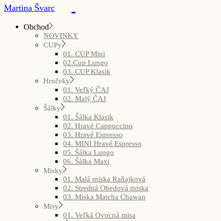
Martina Švarc
Obchod
NOVINKY
CUPy
01. CUP Mini
02.Cup Lungo
03. CUP Klasik
Hrnčeky
01. Veľký ČAJ
02. Malý ČAJ
Šálky
01. Šálka Klasik
02. Hravé Cappuccino
03. Hravé Espresso
04. MINI Hravé Espresso
05. Šálka Lungo
06. Šálka Maxi
Misky
01. Malá miska Raňajková
02. Stredná Obedová miska
03. Miska Matcha Chawan
Misy
01. Veľká Ovocná misa