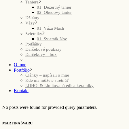
Taniere
01. Dezertný tanier
02. Obedový tanier
Džbány
Vázy
01. Váza Mach
Svietniky
01. Svietnik Noc
Podšálky
Darčekové poukazy
Darčekový – box
O mne
Portfólio
Články – napísali o mne
Kde ma môžete stretnúť
LOHO. & Limitovaná edíca keramiky
Kontakt
No posts were found for provided query parameters.
MARTINA ŠVARC